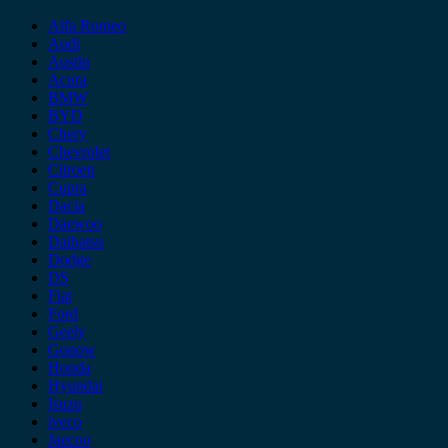
Alfa Romeo
Audi
Austin
Acura
BMW
BYD
Chery
Chevrolet
Citroen
Cupra
Dacia
Daewoo
Daihatsu
Dodge
DS
Fiat
Ford
Geely
Gonow
Honda
Hyundai
Isuzu
iveco
Jaecoo