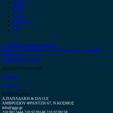
Subaru
Suzuki
Tesla
Toyota
Volkswagen
Volvo
Xev
Δεν βρήκατε αυτό που ψάχνετε;
Είμαστε στη διάθεση σας να απαντήσουμε σε οποιαδήποτε
ερώτηση σας.
Επικοινωνήστε μαζί μας
ΑΚΟΛΟΥΘΗΣΤΕ ΜΑΣ
Facebook
ΧΑΡΤΗΣ
ΕΠΙΚΟΙΝΩΝΙΑ
Α.ΠΑΠΑΔΑΚΗ & ΣΙΑ Ο.Ε
ΑΜΒΡΟΣΙΟΥ ΦΡΑΝΤΖΗ 67, Ν.ΚΟΣΜΟΣ
info@ggp.gr
210 9012444
210 9239148
210 9238158