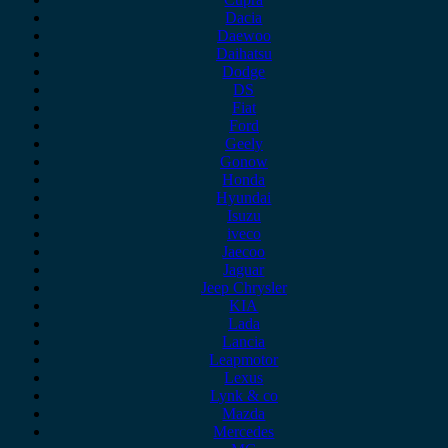
Dacia
Daewoo
Daihatsu
Dodge
DS
Fiat
Ford
Geely
Gonow
Honda
Hyundai
Isuzu
iveco
Jaecoo
Jaguar
Jeep Chrysler
KIA
Lada
Lancia
Leapmotor
Lexus
Lynk & co
Mazda
Mercedes