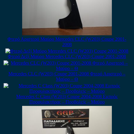
Φτερό Αριστερό Μαύρο Mercedes CLC (W203) Coupe 2001-
2008
Φτερό Δεξί Μαύρο Mercedes CLC (W203) Coupe 2001-2008
Mercedes CLC (W203) Coupe 2001-2008 Φτερό Αριστερό –
Μαύρο – Θ
Mercedes C Class (W203) Coupe 2004-2008 Εμπρός
Προφυλακτήρας – Προβολείς – Μαύρο