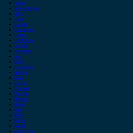
Jaguar
Jeep Chrysler
KIA
Lada
Lancia
Leapmotor
Lexus
Lynk & co
Mazda
Mercedes
MG
Mini
Mitsubishi
Nissan
Opel
Omoda
Peugeot
Porsche
Renault
Rover
Saab
Seat
Skoda
Smart
ssangyong