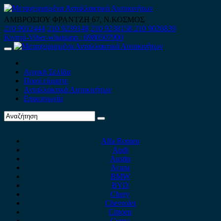
Skip
to
ΑΜΒΡΟΣΙΟΥ ΦΡΑΝΤΖΗ 67, Ν.ΚΟΣΜΟΣ
content
210 9012444
210 9239148
210 9238158
210 9026839
Κινητό-Viber-whatsapp : 6980507900
Primary
Menu
Αρχική Σελίδα
Ποιοί είμαστε
Ανταλλακτικά Αυτοκινήτων
Επικοινωνία
Alfa Romeo
Audi
Austin
Acura
BMW
BYD
Chery
Chevrolet
Citroen
Cupra