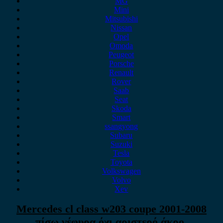
MG
Mini
Mitsubishi
Nissan
Opel
Omoda
Peugeot
Porsche
Renault
Rover
Saab
Seat
Skoda
Smart
ssangyong
Subaru
Suzuki
Tesla
Toyota
Volkswagen
Volvo
Xev
Mercedes cl class w203 coupe 2001-2008
πίσω γέφυρα,όχι αριστερό άκρο.