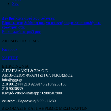
Xev
Δεν βρήκατε αυτό που ψάχνετε;
Είμαστε στη διάθεση σας να απαντήσουμε σε οποιαδήποτε
ερώτηση σας.
Επικοινωνήστε μαζί μας
ΑΚΟΛΟΥΘΗΣΤΕ ΜΑΣ
Facebook
ΧΑΡΤΗΣ
ΕΠΙΚΟΙΝΩΝΙΑ
Α.ΠΑΠΑΔΑΚΗ & ΣΙΑ Ο.Ε
ΑΜΒΡΟΣΙΟΥ ΦΡΑΝΤΖΗ 67, Ν.ΚΟΣΜΟΣ
info@ggp.gr
210 9012444
210 9239148
210 9238158
210 9026839
Κινητό-Viber-whatsapp : 6980507900
Δευτέρα - Παρασκευή 8:00 - 16:30
ΔΕΧΟΜΑΣΤΕ ΚΑΙ ΠΛΗΡΩΜΕΣ ΜΕΣΩ ΚΑΡΤΩΝ