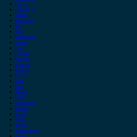
Lexus
Lynk & co
Mazda
Mercedes
MG
Mini
Mitsubishi
Nissan
Opel
Omoda
Peugeot
Porsche
Renault
Rover
Saab
Seat
Skoda
Smart
ssangyong
Subaru
Suzuki
Tesla
Toyota
Volkswagen
Volvo