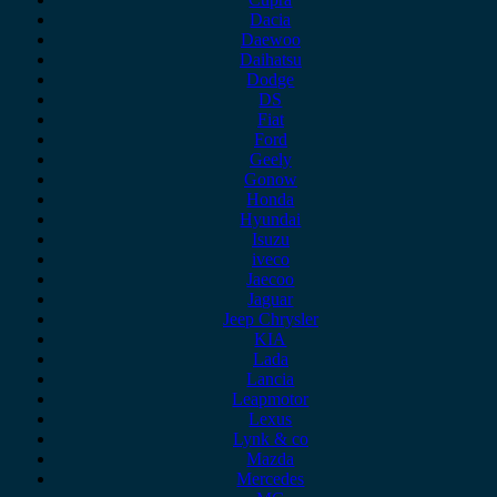
Dacia
Daewoo
Daihatsu
Dodge
DS
Fiat
Ford
Geely
Gonow
Honda
Hyundai
Isuzu
iveco
Jaecoo
Jaguar
Jeep Chrysler
KIA
Lada
Lancia
Leapmotor
Lexus
Lynk & co
Mazda
Mercedes