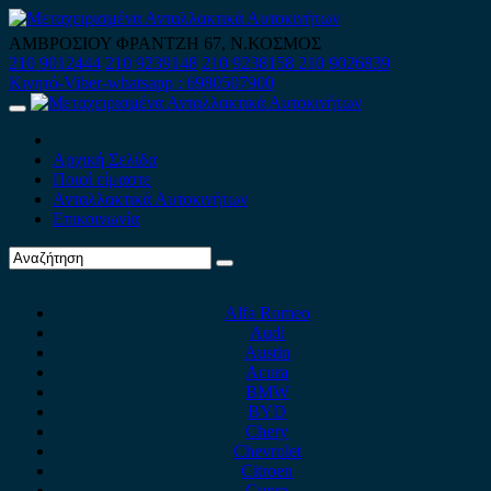
Skip
to
ΑΜΒΡΟΣΙΟΥ ΦΡΑΝΤΖΗ 67, Ν.ΚΟΣΜΟΣ
content
210 9012444
210 9239148
210 9238158
210 9026839
Κινητό-Viber-whatsapp : 6980507900
Primary
Menu
Αρχική Σελίδα
Ποιοί είμαστε
Ανταλλακτικά Αυτοκινήτων
Επικοινωνία
Alfa Romeo
Audi
Austin
Acura
BMW
BYD
Chery
Chevrolet
Citroen
Cupra