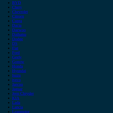
BYD
Chery
Chevrolet
Citroen
Cupra
Dacia
Daewoo
Daihatsu
Dodge
DS
Fiat
Ford
Geely
Gonow
Honda
Hyundai
Isuzu
iveco
Jaecoo
Jaguar
Jeep Chrysler
KIA
Lada
Lancia
Leapmotor