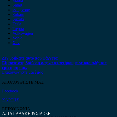
Skoda
Smart
ssangyong
Subaru
Suzuki
Tesla
Toyota
Volkswagen
Volvo
Xev
Δεν βρήκατε αυτό που ψάχνετε;
Είμαστε στη διάθεση σας να απαντήσουμε σε οποιαδήποτε
ερώτηση σας.
Επικοινωνήστε μαζί μας
ΑΚΟΛΟΥΘΗΣΤΕ ΜΑΣ
Facebook
ΧΑΡΤΗΣ
ΕΠΙΚΟΙΝΩΝΙΑ
Α.ΠΑΠΑΔΑΚΗ & ΣΙΑ Ο.Ε