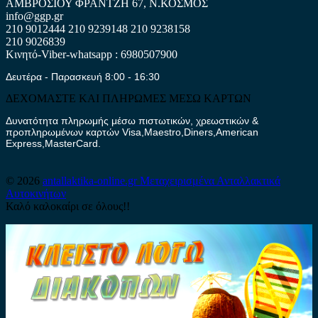
ΑΜΒΡΟΣΙΟΥ ΦΡΑΝΤΖΗ 67, Ν.ΚΟΣΜΟΣ
info@ggp.gr
210 9012444
210 9239148
210 9238158
210 9026839
Κινητό-Viber-whatsapp : 6980507900
Δευτέρα - Παρασκευή 8:00 - 16:30
ΔΕΧΟΜΑΣΤΕ ΚΑΙ ΠΛΗΡΩΜΕΣ ΜΕΣΩ ΚΑΡΤΩΝ
Δυνατότητα πληρωμής μέσω πιστωτικών, χρεωστικών &
προπληρωμένων καρτών Visa,Maestro,Diners,American
Express,MasterCard.
© 2026
antallaktika-online.gr
Μεταχειρισμένα Ανταλλακτικά
Αυτοκινήτων
Καλό καλοκαίρι σε όλους!!