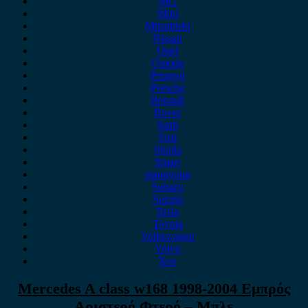
MG
Mini
Mitsubishi
Nissan
Opel
Omoda
Peugeot
Porsche
Renault
Rover
Saab
Seat
Skoda
Smart
ssangyong
Subaru
Suzuki
Tesla
Toyota
Volkswagen
Volvo
Xev
Mercedes A class w168 1998-2004 Εμπρός
Αριστερό Φτερό – Μπλε