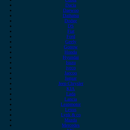
Dacia
Daewoo
Daihatsu
Dodge
DS
Fiat
Ford
Geely
Gonow
Honda
Hyundai
Isuzu
iveco
Jaecoo
Jaguar
Jeep Chrysler
KIA
Lada
Lancia
Leapmotor
Lexus
Lynk & co
Mazda
Mercedes