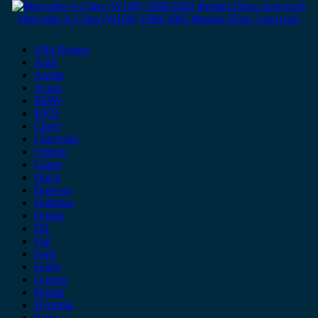
Mercedes A-Class (W168) 1998-2002 Φανάρι Πίσω Αριστερό
Alfa Romeo
Audi
Austin
Acura
BMW
BYD
Chery
Chevrolet
Citroen
Cupra
Dacia
Daewoo
Daihatsu
Dodge
DS
Fiat
Ford
Geely
Gonow
Honda
Hyundai
Isuzu