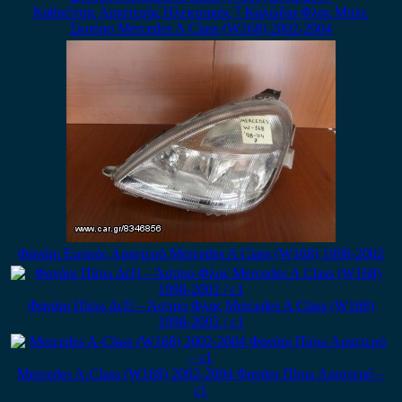
Καθρέπτης Αριστερός Ηλεκτρικός 7 Καλώδια Φλας Μπλε
Σκούρο Mercedes A Class (W168) 2002-2004
Φανάρι Εμπρός Αριστερό Mercedes A Class (W168) 1998-2002
Φανάρι Πίσω Δεξί – Άσπρο Φλας Mercedes A Class (W168)
1998-2002 / c1
Mercedes A-Class (W168) 2002-2004 Φανάρι Πίσω Αριστερό –
c1