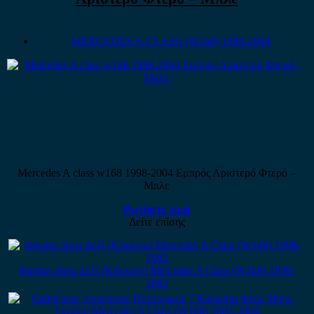
MERCEDES A-CLASS (W168) 1998-2004
Mercedes A class w168 1998-2004 Εμπρός Αριστερό Φτερό –
Μπλε
Ρωτήστε τιμή
Δείτε επίσης
Φανάρι πίσω Δεξί (Κόκκινο) Mercedes A Class (W168) 1998-
2002