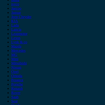
iveco
Jaecoo
Jaguar
Jeep Chrysler
KIA
Lada
Lancia
Leapmotor
Lexus
Lynk & co
Mazda
Mercedes
MG
Mini
Mitsubishi
Nissan
Opel
Omoda
Peugeot
Porsche
Renault
Rover
Saab
Seat