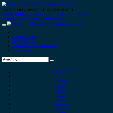
Skip
to
ΑΜΒΡΟΣΙΟΥ ΦΡΑΝΤΖΗ 67, Ν.ΚΟΣΜΟΣ
content
210 9012444
210 9239148
210 9238158
210 9026839
Κινητό-Viber-whatsapp : 6980507900
Primary
Menu
Αρχική Σελίδα
Ποιοί είμαστε
Ανταλλακτικά Αυτοκινήτων
Επικοινωνία
Alfa Romeo
Audi
Austin
Acura
BMW
BYD
Chery
Chevrolet
Citroen
Cupra