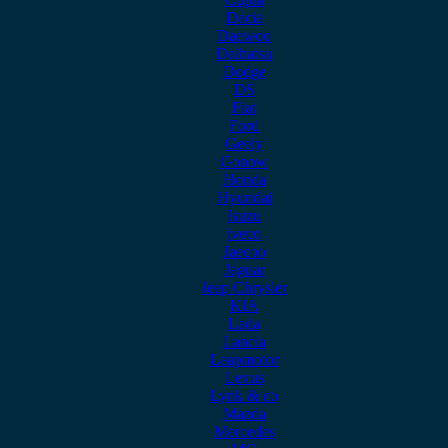
Dacia
Daewoo
Daihatsu
Dodge
DS
Fiat
Ford
Geely
Gonow
Honda
Hyundai
Isuzu
iveco
Jaecoo
Jaguar
Jeep Chrysler
KIA
Lada
Lancia
Leapmotor
Lexus
Lynk & co
Mazda
Mercedes