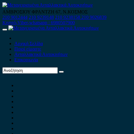
Skip
to
ΑΜΒΡΟΣΙΟΥ ΦΡΑΝΤΖΗ 67, Ν.ΚΟΣΜΟΣ
content
210 9012444
210 9239148
210 9238158
210 9026839
Κινητό-Viber-whatsapp : 6980507900
Primary
Menu
Αρχική Σελίδα
Ποιοί είμαστε
Ανταλλακτικά Αυτοκινήτων
Επικοινωνία