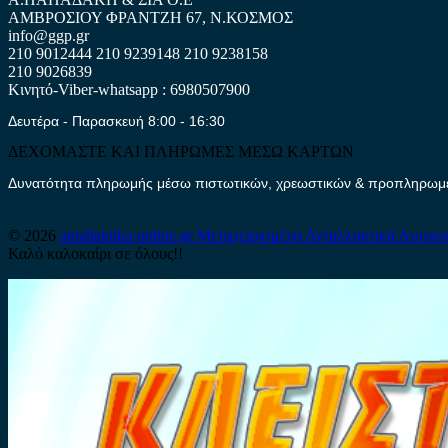
ΑΜΒΡΟΣΙΟΥ ΦΡΑΝΤΖΗ 67, Ν.ΚΟΣΜΟΣ
info@ggp.gr
210 9012444
210 9239148
210 9238158
210 9026839
Κινητό-Viber-whatsapp : 6980507900
Δευτέρα - Παρασκευή 8:00 - 16:30
ΔΕΧΟΜΑΣΤΕ ΚΑΙ ΠΛΗΡΩΜΕΣ ΜΕΣΩ ΚΑΡΤΩΝ
Δυνατότητα πληρωμής μέσω πιστωτικών, χρεωστικών & προπληρωμέν
© 2026
antallaktika-online.gr
Μεταχειρισμένα Ανταλλακτικά Αυτοκι
Καλό καλοκαίρι σε όλους!!