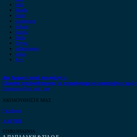
Seat
Skoda
Smart
ssangyong
Subaru
Suzuki
Tesla
Toyota
Volkswagen
Volvo
Xev
Δεν βρήκατε αυτό που ψάχνετε;
Είμαστε στη διάθεση σας να απαντήσουμε σε οποιαδήποτε ερώτ
Επικοινωνήστε μαζί μας
ΑΚΟΛΟΥΘΗΣΤΕ ΜΑΣ
Facebook
ΧΑΡΤΗΣ
ΕΠΙΚΟΙΝΩΝΙΑ
Α.ΠΑΠΑΔΑΚΗ & ΣΙΑ Ο.Ε