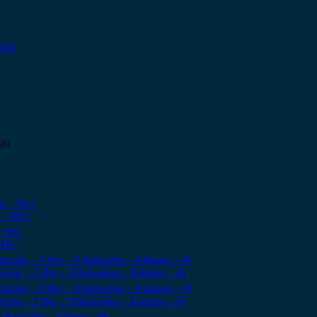
δι
 – Θc1
– ΘC
είας – 2 Φις – 9 Καλώδια – Άβαφος – Θ
είας – 2 Φις – 9 Καλώδια – Χρώμιο – Θ