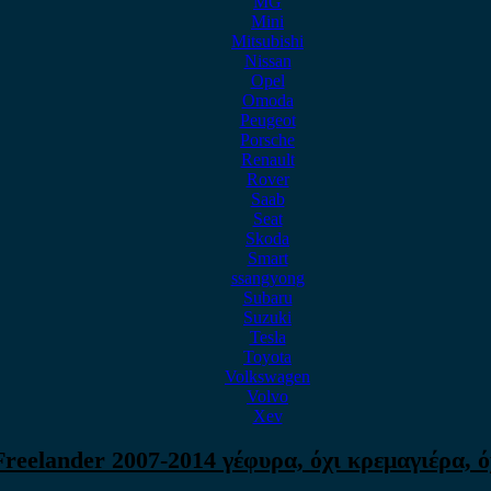
MG
Mini
Mitsubishi
Nissan
Opel
Omoda
Peugeot
Porsche
Renault
Rover
Saab
Seat
Skoda
Smart
ssangyong
Subaru
Suzuki
Tesla
Toyota
Volkswagen
Volvo
Xev
reelander 2007-2014 γέφυρα, όχι κρεμαγιέρα, όχ