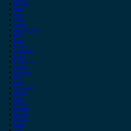
Hyundai
Isuzu
iveco
Jaecoo
Jaguar
Jeep Chrysler
KIA
Lada
Lancia
Leapmotor
Lexus
Lynk & co
Mazda
Mercedes
MG
Mini
Mitsubishi
Nissan
Opel
Omoda
Peugeot
Porsche
Renault
Rover
Saab