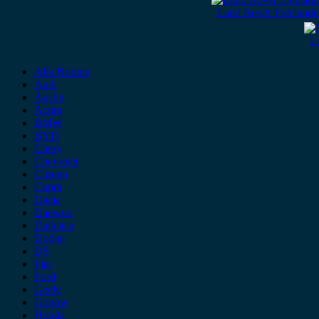
Land Rover Freelande
L
Alfa Romeo
Audi
Austin
Acura
BMW
BYD
Chery
Chevrolet
Citroen
Cupra
Dacia
Daewoo
Daihatsu
Dodge
DS
Fiat
Ford
Geely
Gonow
Honda