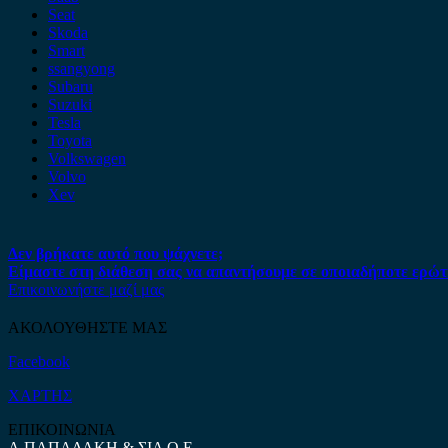
Seat
Skoda
Smart
ssangyong
Subaru
Suzuki
Tesla
Toyota
Volkswagen
Volvo
Xev
Δεν βρήκατε αυτό που ψάχνετε;
Είμαστε στη διάθεση σας να απαντήσουμε σε οποιαδήποτε ερώτ
Επικοινωνήστε μαζί μας
ΑΚΟΛΟΥΘΗΣΤΕ ΜΑΣ
Facebook
ΧΑΡΤΗΣ
ΕΠΙΚΟΙΝΩΝΙΑ
Α.ΠΑΠΑΔΑΚΗ & ΣΙΑ Ο.Ε