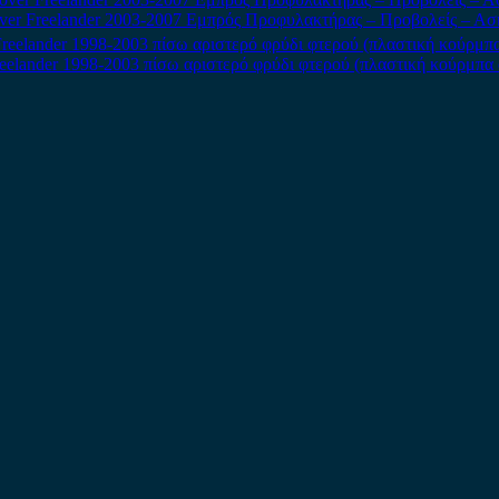
ver Freelander 2003-2007 Εμπρός Προφυλακτήρας – Προβολείς – Ασ
eelander 1998-2003 πίσω αριστερό φρύδι φτερού (πλαστική κούρμπα