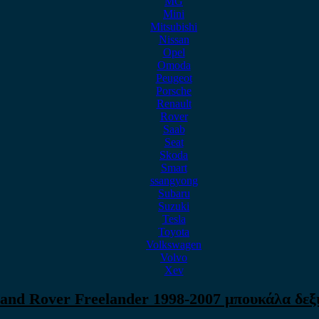
MG
Mini
Mitsubishi
Nissan
Opel
Omoda
Peugeot
Porsche
Renault
Rover
Saab
Seat
Skoda
Smart
ssangyong
Subaru
Suzuki
Tesla
Toyota
Volkswagen
Volvo
Xev
and Rover Freelander 1998-2007 μπουκάλα δεξ