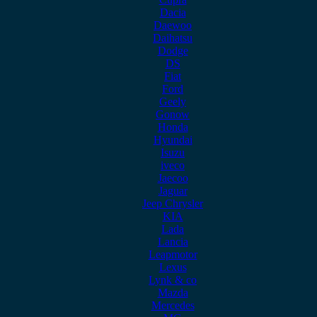
Dacia
Daewoo
Daihatsu
Dodge
DS
Fiat
Ford
Geely
Gonow
Honda
Hyundai
Isuzu
iveco
Jaecoo
Jaguar
Jeep Chrysler
KIA
Lada
Lancia
Leapmotor
Lexus
Lynk & co
Mazda
Mercedes