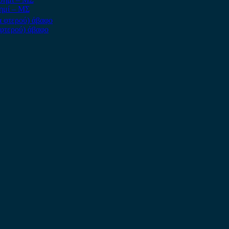
ημί – ΜΣ
 φτερού) άβαφο