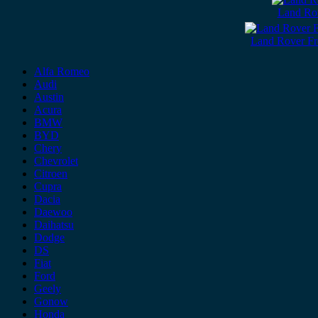
Land Ro
Land Rover Fr
Alfa Romeo
Audi
Austin
Acura
BMW
BYD
Chery
Chevrolet
Citroen
Cupra
Dacia
Daewoo
Daihatsu
Dodge
DS
Fiat
Ford
Geely
Gonow
Honda