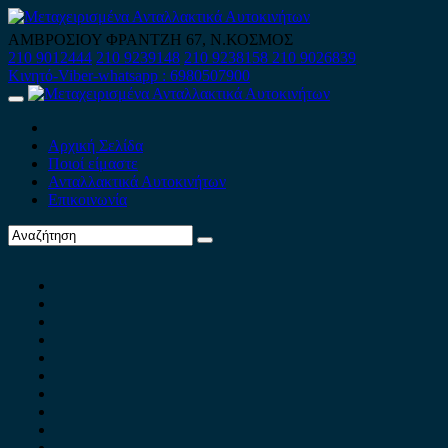
Skip
to
ΑΜΒΡΟΣΙΟΥ ΦΡΑΝΤΖΗ 67, Ν.ΚΟΣΜΟΣ
content
210 9012444
210 9239148
210 9238158
210 9026839
Κινητό-Viber-whatsapp : 6980507900
Primary
Menu
Αρχική Σελίδα
Ποιοί είμαστε
Ανταλλακτικά Αυτοκινήτων
Επικοινωνία