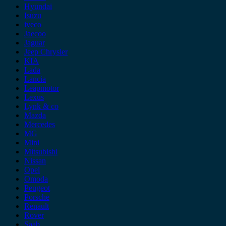
Hyundai
Isuzu
iveco
Jaecoo
Jaguar
Jeep Chrysler
KIA
Lada
Lancia
Leapmotor
Lexus
Lynk & co
Mazda
Mercedes
MG
Mini
Mitsubishi
Nissan
Opel
Omoda
Peugeot
Porsche
Renault
Rover
Saab