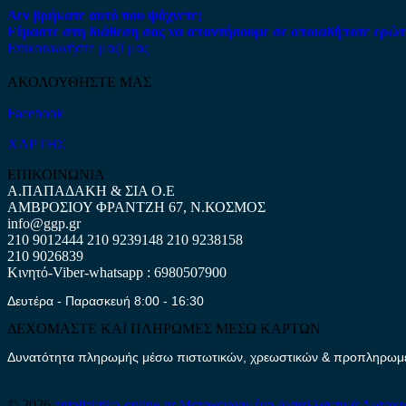
Δεν βρήκατε αυτό που ψάχνετε;
Είμαστε στη διάθεση σας να απαντήσουμε σε οποιαδήποτε ερώτ
Επικοινωνήστε μαζί μας
ΑΚΟΛΟΥΘΗΣΤΕ ΜΑΣ
Facebook
ΧΑΡΤΗΣ
ΕΠΙΚΟΙΝΩΝΙΑ
Α.ΠΑΠΑΔΑΚΗ & ΣΙΑ Ο.Ε
ΑΜΒΡΟΣΙΟΥ ΦΡΑΝΤΖΗ 67, Ν.ΚΟΣΜΟΣ
info@ggp.gr
210 9012444
210 9239148
210 9238158
210 9026839
Κινητό-Viber-whatsapp : 6980507900
Δευτέρα - Παρασκευή 8:00 - 16:30
ΔΕΧΟΜΑΣΤΕ ΚΑΙ ΠΛΗΡΩΜΕΣ ΜΕΣΩ ΚΑΡΤΩΝ
Δυνατότητα πληρωμής μέσω πιστωτικών, χρεωστικών & προπληρωμέν
© 2026
antallaktika-online.gr
Μεταχειρισμένα Ανταλλακτικά Αυτοκι