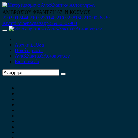
Skip
to
ΑΜΒΡΟΣΙΟΥ ΦΡΑΝΤΖΗ 67, Ν.ΚΟΣΜΟΣ
content
210 9012444
210 9239148
210 9238158
210 9026839
Κινητό-Viber-whatsapp : 6980507900
Primary
Menu
Αρχική Σελίδα
Ποιοί είμαστε
Ανταλλακτικά Αυτοκινήτων
Επικοινωνία