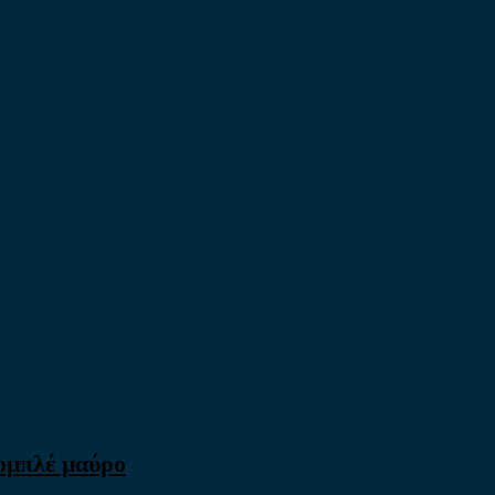
ομπλέ μαύρο