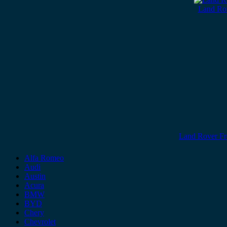
Land Ro
Land Rover Fr
Alfa Romeo
Audi
Austin
Acura
BMW
BYD
Chery
Chevrolet