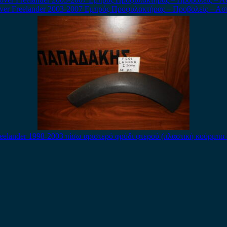
ver Freelander 2003-2007 Εμπρός Προφυλακτήρας – Προβολείς – Ασ
eelander 1998-2003 πίσω αριστερό φρύδι φτερού (πλαστική κούρμπα