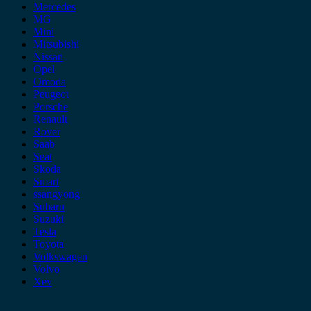
Mercedes
MG
Mini
Mitsubishi
Nissan
Opel
Omoda
Peugeot
Porsche
Renault
Rover
Saab
Seat
Skoda
Smart
ssangyong
Subaru
Suzuki
Tesla
Toyota
Volkswagen
Volvo
Xev