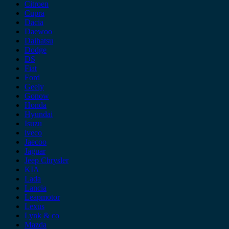
Citroen
Cupra
Dacia
Daewoo
Daihatsu
Dodge
DS
Fiat
Ford
Geely
Gonow
Honda
Hyundai
Isuzu
iveco
Jaecoo
Jaguar
Jeep Chrysler
KIA
Lada
Lancia
Leapmotor
Lexus
Lynk & co
Mazda