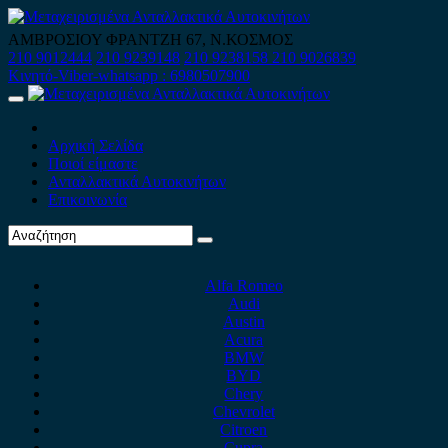
Skip
to
ΑΜΒΡΟΣΙΟΥ ΦΡΑΝΤΖΗ 67, Ν.ΚΟΣΜΟΣ
content
210 9012444
210 9239148
210 9238158
210 9026839
Κινητό-Viber-whatsapp : 6980507900
Primary
Menu
Αρχική Σελίδα
Ποιοί είμαστε
Ανταλλακτικά Αυτοκινήτων
Επικοινωνία
Alfa Romeo
Audi
Austin
Acura
BMW
BYD
Chery
Chevrolet
Citroen
Cupra