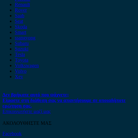
Renault
Rover
Saab
Seat
Skoda
Smart
ssangyong
Subaru
Suzuki
Tesla
Toyota
Volkswagen
Volvo
Xev
Δεν βρήκατε αυτό που ψάχνετε;
Είμαστε στη διάθεση σας να απαντήσουμε σε οποιαδήποτε
ερώτηση σας.
Επικοινωνήστε μαζί μας
ΑΚΟΛΟΥΘΗΣΤΕ ΜΑΣ
Facebook