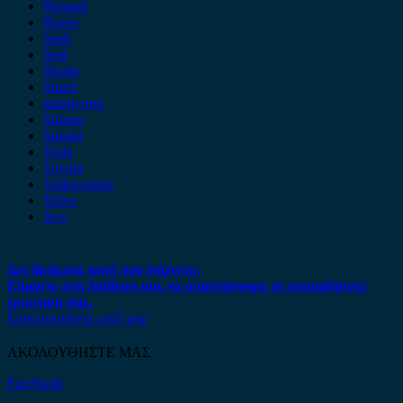
Renault
Rover
Saab
Seat
Skoda
Smart
ssangyong
Subaru
Suzuki
Tesla
Toyota
Volkswagen
Volvo
Xev
Δεν βρήκατε αυτό που ψάχνετε;
Είμαστε στη διάθεση σας να απαντήσουμε σε οποιαδήποτε
ερώτηση σας.
Επικοινωνήστε μαζί μας
ΑΚΟΛΟΥΘΗΣΤΕ ΜΑΣ
Facebook