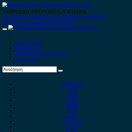
Skip
to
ΑΜΒΡΟΣΙΟΥ ΦΡΑΝΤΖΗ 67, Ν.ΚΟΣΜΟΣ
content
210 9012444
210 9239148
210 9238158
210 9026839
Κινητό-Viber-whatsapp : 6980507900
Primary
Menu
Αρχική Σελίδα
Ποιοί είμαστε
Ανταλλακτικά Αυτοκινήτων
Επικοινωνία
Alfa Romeo
Audi
Austin
Acura
BMW
BYD
Chery
Chevrolet
Citroen
Cupra