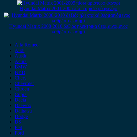
Hyundai Matrix 2001-2005 πίσω αριστερό φανάρι
Hyundai Matrix 2008-2010 δεξιός ηλεκτρικά θερμαινόμενος
καθρέπτης ασημί
Alfa Romeo
Audi
Austin
Acura
BMW
BYD
Chery
Chevrolet
Citroen
Cupra
Dacia
Daewoo
Daihatsu
Dodge
DS
Fiat
Ford