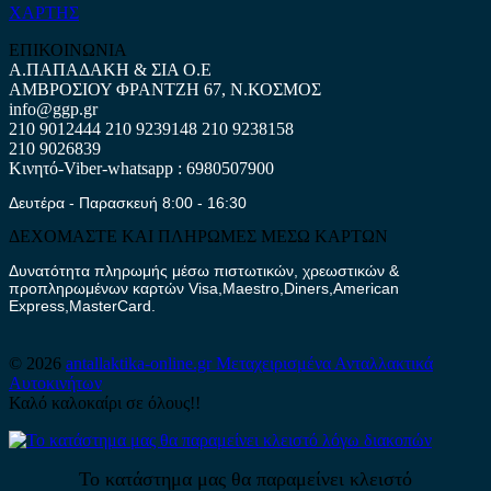
ΧΑΡΤΗΣ
ΕΠΙΚΟΙΝΩΝΙΑ
Α.ΠΑΠΑΔΑΚΗ & ΣΙΑ Ο.Ε
ΑΜΒΡΟΣΙΟΥ ΦΡΑΝΤΖΗ 67, Ν.ΚΟΣΜΟΣ
info@ggp.gr
210 9012444
210 9239148
210 9238158
210 9026839
Κινητό-Viber-whatsapp : 6980507900
Δευτέρα - Παρασκευή 8:00 - 16:30
ΔΕΧΟΜΑΣΤΕ ΚΑΙ ΠΛΗΡΩΜΕΣ ΜΕΣΩ ΚΑΡΤΩΝ
Δυνατότητα πληρωμής μέσω πιστωτικών, χρεωστικών &
προπληρωμένων καρτών Visa,Maestro,Diners,American
Express,MasterCard.
© 2026
antallaktika-online.gr
Μεταχειρισμένα Ανταλλακτικά
Αυτοκινήτων
Καλό καλοκαίρι σε όλους!!
Το κατάστημα μας θα παραμείνει κλειστό