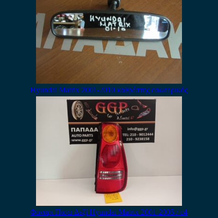
Hyundai Matrix 2001-2010 καθρέπτης εσωτερικός
Φανάρι Πίσω Δεξί Hyundai Matrix 2001-2005 / c4