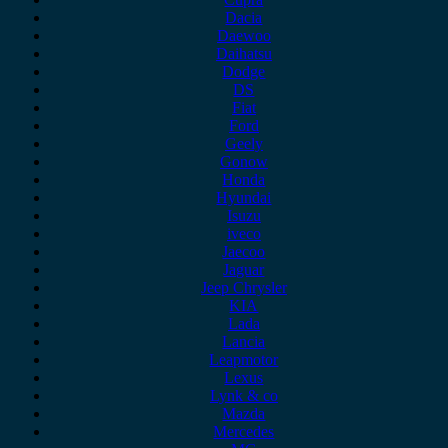
Dacia
Daewoo
Daihatsu
Dodge
DS
Fiat
Ford
Geely
Gonow
Honda
Hyundai
Isuzu
iveco
Jaecoo
Jaguar
Jeep Chrysler
KIA
Lada
Lancia
Leapmotor
Lexus
Lynk & co
Mazda
Mercedes