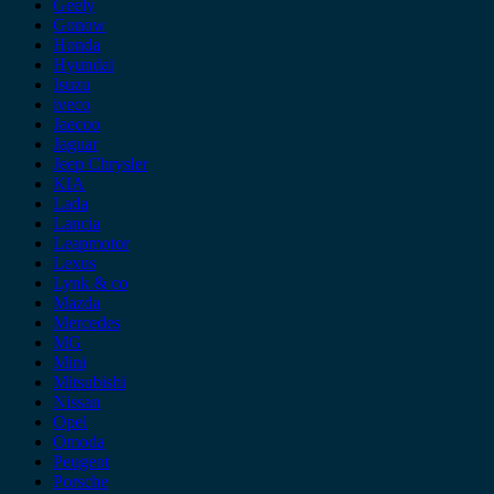
Geely
Gonow
Honda
Hyundai
Isuzu
iveco
Jaecoo
Jaguar
Jeep Chrysler
KIA
Lada
Lancia
Leapmotor
Lexus
Lynk & co
Mazda
Mercedes
MG
Mini
Mitsubishi
Nissan
Opel
Omoda
Peugeot
Porsche