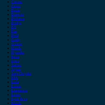
Citroen
Cupra
Dacia
Daewoo
Daihatsu
Dodge
DS
Fiat
Ford
Geely
Gonow
Honda
Hyundai
Isuzu
iveco
Jaecoo
Jaguar
Jeep Chrysler
KIA
Lada
Lancia
Leapmotor
Lexus
Lynk & co
Mazda