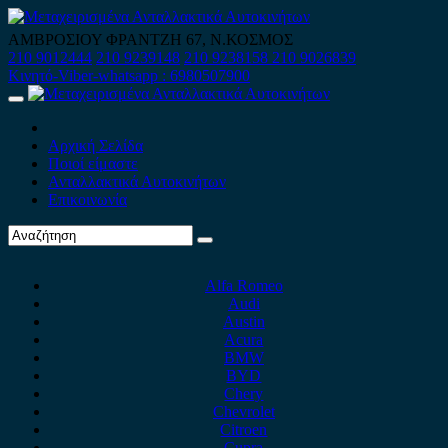
Skip
to
ΑΜΒΡΟΣΙΟΥ ΦΡΑΝΤΖΗ 67, Ν.ΚΟΣΜΟΣ
content
210 9012444
210 9239148
210 9238158
210 9026839
Κινητό-Viber-whatsapp : 6980507900
Primary
Menu
Αρχική Σελίδα
Ποιοί είμαστε
Ανταλλακτικά Αυτοκινήτων
Επικοινωνία
Alfa Romeo
Audi
Austin
Acura
BMW
BYD
Chery
Chevrolet
Citroen
Cupra