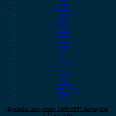
MG
Mini
Mitsubishi
Nissan
Opel
Omoda
Peugeot
Porsche
Renault
Rover
Saab
Seat
Skoda
Smart
ssangyong
Subaru
Suzuki
Tesla
Toyota
Volkswagen
Volvo
Xev
Hyundai atos prime 1999-2007 ακραξόνιο
δεξί,όχι ABS