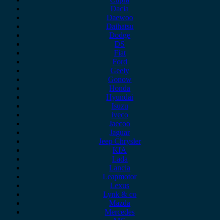
Dacia
Daewoo
Daihatsu
Dodge
DS
Fiat
Ford
Geely
Gonow
Honda
Hyundai
Isuzu
iveco
Jaecoo
Jaguar
Jeep Chrysler
KIA
Lada
Lancia
Leapmotor
Lexus
Lynk & co
Mazda
Mercedes