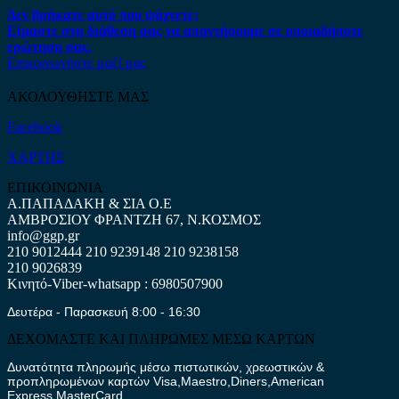
Δεν βρήκατε αυτό που ψάχνετε;
Είμαστε στη διάθεση σας να απαντήσουμε σε οποιαδήποτε
ερώτηση σας.
Επικοινωνήστε μαζί μας
ΑΚΟΛΟΥΘΗΣΤΕ ΜΑΣ
Facebook
ΧΑΡΤΗΣ
ΕΠΙΚΟΙΝΩΝΙΑ
Α.ΠΑΠΑΔΑΚΗ & ΣΙΑ Ο.Ε
ΑΜΒΡΟΣΙΟΥ ΦΡΑΝΤΖΗ 67, Ν.ΚΟΣΜΟΣ
info@ggp.gr
210 9012444
210 9239148
210 9238158
210 9026839
Κινητό-Viber-whatsapp : 6980507900
Δευτέρα - Παρασκευή 8:00 - 16:30
ΔΕΧΟΜΑΣΤΕ ΚΑΙ ΠΛΗΡΩΜΕΣ ΜΕΣΩ ΚΑΡΤΩΝ
Δυνατότητα πληρωμής μέσω πιστωτικών, χρεωστικών &
προπληρωμένων καρτών Visa,Maestro,Diners,American
Express,MasterCard.