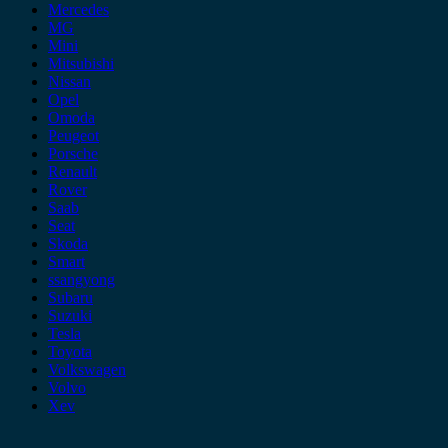
Mercedes
MG
Mini
Mitsubishi
Nissan
Opel
Omoda
Peugeot
Porsche
Renault
Rover
Saab
Seat
Skoda
Smart
ssangyong
Subaru
Suzuki
Tesla
Toyota
Volkswagen
Volvo
Xev