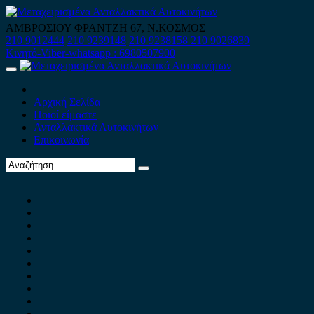
Skip
to
ΑΜΒΡΟΣΙΟΥ ΦΡΑΝΤΖΗ 67, Ν.ΚΟΣΜΟΣ
content
210 9012444
210 9239148
210 9238158
210 9026839
Κινητό-Viber-whatsapp : 6980507900
Primary
Menu
Αρχική Σελίδα
Ποιοί είμαστε
Ανταλλακτικά Αυτοκινήτων
Επικοινωνία