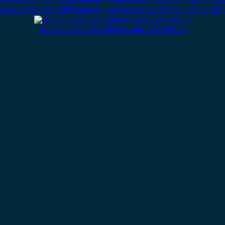
onda s2000 2000-2009 διακόπτης ηλεκτρικού παραθύρου εμπρός δεξι
Honda s2000 2000-2009 μονάδα ABS NiSSin