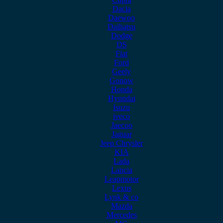
Dacia
Daewoo
Daihatsu
Dodge
DS
Fiat
Ford
Geely
Gonow
Honda
Hyundai
Isuzu
iveco
Jaecoo
Jaguar
Jeep Chrysler
KIA
Lada
Lancia
Leapmotor
Lexus
Lynk & co
Mazda
Mercedes