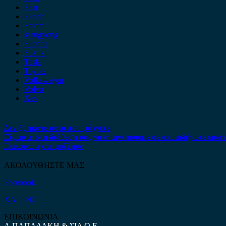
Seat
Skoda
Smart
ssangyong
Subaru
Suzuki
Tesla
Toyota
Volkswagen
Volvo
Xev
Δεν βρήκατε αυτό που ψάχνετε;
Είμαστε στη διάθεση σας να απαντήσουμε σε οποιαδήποτε ερώτ
Επικοινωνήστε μαζί μας
ΑΚΟΛΟΥΘΗΣΤΕ ΜΑΣ
Facebook
ΧΑΡΤΗΣ
ΕΠΙΚΟΙΝΩΝΙΑ
Α.ΠΑΠΑΔΑΚΗ & ΣΙΑ Ο.Ε