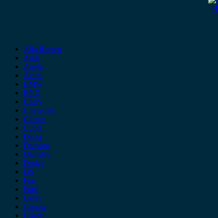
H
Alfa Romeo
Audi
Austin
Acura
BMW
BYD
Chery
Chevrolet
Citroen
Cupra
Dacia
Daewoo
Daihatsu
Dodge
DS
Fiat
Ford
Geely
Gonow
Honda