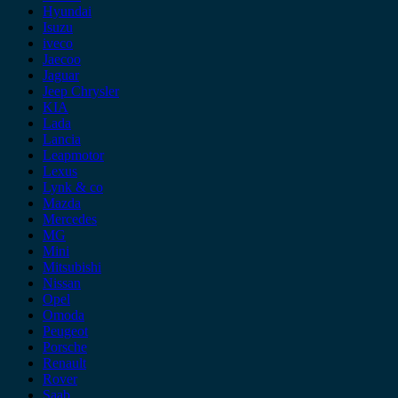
Hyundai
Isuzu
iveco
Jaecoo
Jaguar
Jeep Chrysler
KIA
Lada
Lancia
Leapmotor
Lexus
Lynk & co
Mazda
Mercedes
MG
Mini
Mitsubishi
Nissan
Opel
Omoda
Peugeot
Porsche
Renault
Rover
Saab