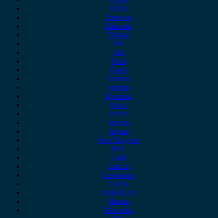
Dacia
Daewoo
Daihatsu
Dodge
DS
Fiat
Ford
Geely
Gonow
Honda
Hyundai
Isuzu
iveco
Jaecoo
Jaguar
Jeep Chrysler
KIA
Lada
Lancia
Leapmotor
Lexus
Lynk & co
Mazda
Mercedes