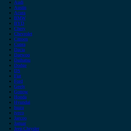
Audi
Austin
Acura
BMW
BYD
Chery
Chevrolet
Citroen
Cupra
Dacia
Daewoo
Daihatsu
Dodge
DS
Fiat
Ford
Geely
Gonow
Honda
Hyundai
Isuzu
iveco
Jaecoo
Jaguar
Jeep Chrysler