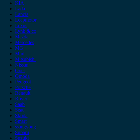
KIA
Lada
Lancia
Leapmotor
Lexus
Lynk & co
Mazda
Mercedes
MG
Mini
Mitsubishi
Nissan
Opel
Omoda
Peugeot
Porsche
Renault
Rover
Saab
Seat
Skoda
Smart
ssangyong
Subaru
Suzuki