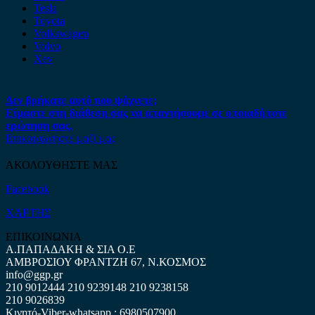
Tesla
Toyota
Volkswagen
Volvo
Xev
Δεν βρήκατε αυτό που ψάχνετε;
Είμαστε στη διάθεση σας να απαντήσουμε σε οποιαδήποτε
ερώτηση σας.
Επικοινωνήστε μαζί μας
ΑΚΟΛΟΥΘΗΣΤΕ ΜΑΣ
Facebook
ΧΑΡΤΗΣ
ΕΠΙΚΟΙΝΩΝΙΑ
Α.ΠΑΠΑΔΑΚΗ & ΣΙΑ Ο.Ε
ΑΜΒΡΟΣΙΟΥ ΦΡΑΝΤΖΗ 67, Ν.ΚΟΣΜΟΣ
info@ggp.gr
210 9012444
210 9239148
210 9238158
210 9026839
Κινητό-Viber-whatsapp : 6980507900