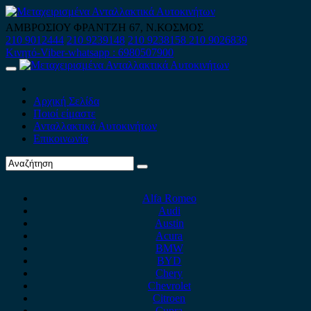
Skip
to
ΑΜΒΡΟΣΙΟΥ ΦΡΑΝΤΖΗ 67, Ν.ΚΟΣΜΟΣ
content
210 9012444
210 9239148
210 9238158
210 9026839
Κινητό-Viber-whatsapp : 6980507900
Primary
Menu
Αρχική Σελίδα
Ποιοί είμαστε
Ανταλλακτικά Αυτοκινήτων
Επικοινωνία
Alfa Romeo
Audi
Austin
Acura
BMW
BYD
Chery
Chevrolet
Citroen
Cupra