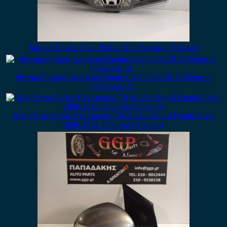
Μάσκα Honda Civic 2006-2012 3/5πορτο (3/5θυρο)
Φανάρι Εμπρός Αριστερό Honda Civic 2006-2012 3/5πορτο
(3/5θυρο) / Ε ,
Καθρέπτης Δεξιός Ηλεκτρικός 7 Καλώδια Ασημί Honda Civic
2006-2012 3/5πορτο (3/5θυρο)