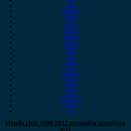
MG
Mini
Mitsubishi
Nissan
Opel
Omoda
Peugeot
Porsche
Renault
Rover
Saab
Seat
Skoda
Smart
ssangyong
Subaru
Suzuki
Tesla
Toyota
Volkswagen
Volvo
Xev
Honda civic 2006-2012 μπουκάλα ημιαξόνιο
δεξί