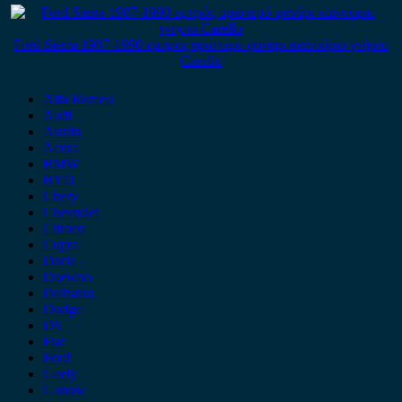
Ford Sierra 1987-1990 εμπρός αριστερό φανάρι καινούριο γνήσιο
Carello
Alfa Romeo
Audi
Austin
Acura
BMW
BYD
Chery
Chevrolet
Citroen
Cupra
Dacia
Daewoo
Daihatsu
Dodge
DS
Fiat
Ford
Geely
Gonow