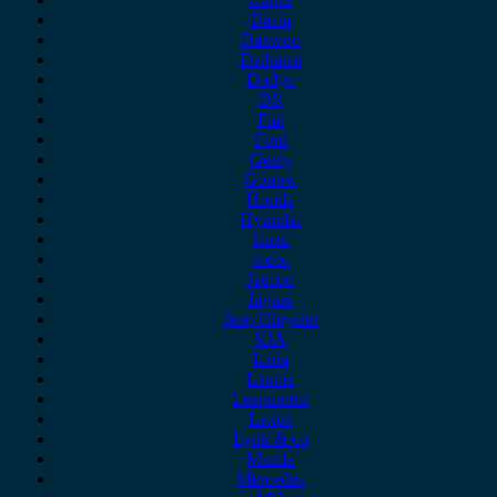
Dacia
Daewoo
Daihatsu
Dodge
DS
Fiat
Ford
Geely
Gonow
Honda
Hyundai
Isuzu
iveco
Jaecoo
Jaguar
Jeep Chrysler
KIA
Lada
Lancia
Leapmotor
Lexus
Lynk & co
Mazda
Mercedes