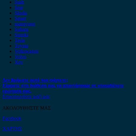
Saab
Seat
Skoda
Smart
ssangyong
Subaru
Suzuki
Tesla
Toyota
Volkswagen
Volvo
Xev
Δεν βρήκατε αυτό που ψάχνετε;
Είμαστε στη διάθεση σας να απαντήσουμε σε οποιαδήποτε
ερώτηση σας.
Επικοινωνήστε μαζί μας
ΑΚΟΛΟΥΘΗΣΤΕ ΜΑΣ
Facebook
ΧΑΡΤΗΣ