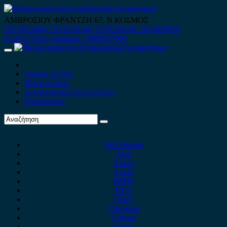
Skip
to
ΑΜΒΡΟΣΙΟΥ ΦΡΑΝΤΖΗ 67, Ν.ΚΟΣΜΟΣ
content
210 9012444
210 9239148
210 9238158
210 9026839
Κινητό-Viber-whatsapp : 6980507900
Primary
Menu
Αρχική Σελίδα
Ποιοί είμαστε
Ανταλλακτικά Αυτοκινήτων
Επικοινωνία
Alfa Romeo
Audi
Austin
Acura
BMW
BYD
Chery
Chevrolet
Citroen
Cupra