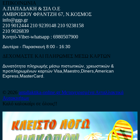
ΕΠΙΚΟΙΝΩΝΙΑ
Α.ΠΑΠΑΔΑΚΗ & ΣΙΑ Ο.Ε
ΑΜΒΡΟΣΙΟΥ ΦΡΑΝΤΖΗ 67, Ν.ΚΟΣΜΟΣ
info@ggp.gr
210 9012444
210 9239148
210 9238158
210 9026839
Κινητό-Viber-whatsapp : 6980507900
Δευτέρα - Παρασκευή 8:00 - 16:30
ΔΕΧΟΜΑΣΤΕ ΚΑΙ ΠΛΗΡΩΜΕΣ ΜΕΣΩ ΚΑΡΤΩΝ
Δυνατότητα πληρωμής μέσω πιστωτικών, χρεωστικών &
προπληρωμένων καρτών Visa,Maestro,Diners,American
Express,MasterCard.
© 2026
antallaktika-online.gr
Μεταχειρισμένα Ανταλλακτικά
Αυτοκινήτων
Καλό καλοκαίρι σε όλους!!