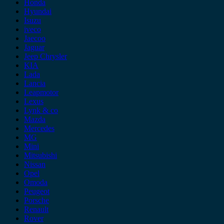
Honda
Hyundai
Isuzu
iveco
Jaecoo
Jaguar
Jeep Chrysler
KIA
Lada
Lancia
Leapmotor
Lexus
Lynk & co
Mazda
Mercedes
MG
Mini
Mitsubishi
Nissan
Opel
Omoda
Peugeot
Porsche
Renault
Rover