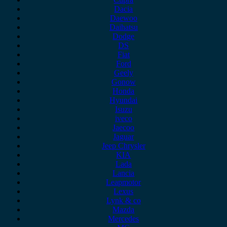
Dacia
Daewoo
Daihatsu
Dodge
DS
Fiat
Ford
Geely
Gonow
Honda
Hyundai
Isuzu
iveco
Jaecoo
Jaguar
Jeep Chrysler
KIA
Lada
Lancia
Leapmotor
Lexus
Lynk & co
Mazda
Mercedes