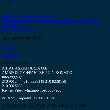
Xev
Δεν βρήκατε αυτό που ψάχνετε;
Είμαστε στη διάθεση σας να απαντήσουμε σε οποιαδήποτε
ερώτηση σας.
Επικοινωνήστε μαζί μας
ΑΚΟΛΟΥΘΗΣΤΕ ΜΑΣ
Facebook
ΧΑΡΤΗΣ
ΕΠΙΚΟΙΝΩΝΙΑ
Α.ΠΑΠΑΔΑΚΗ & ΣΙΑ Ο.Ε
ΑΜΒΡΟΣΙΟΥ ΦΡΑΝΤΖΗ 67, Ν.ΚΟΣΜΟΣ
info@ggp.gr
210 9012444
210 9239148
210 9238158
210 9026839
Κινητό-Viber-whatsapp : 6980507900
Δευτέρα - Παρασκευή 8:00 - 16:30
ΔΕΧΟΜΑΣΤΕ ΚΑΙ ΠΛΗΡΩΜΕΣ ΜΕΣΩ ΚΑΡΤΩΝ