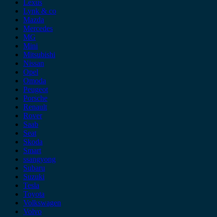
Lexus
Lynk & co
Mazda
Mercedes
MG
Mini
Mitsubishi
Nissan
Opel
Omoda
Peugeot
Porsche
Renault
Rover
Saab
Seat
Skoda
Smart
ssangyong
Subaru
Suzuki
Tesla
Toyota
Volkswagen
Volvo