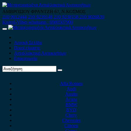
Skip
to
ΑΜΒΡΟΣΙΟΥ ΦΡΑΝΤΖΗ 67, Ν.ΚΟΣΜΟΣ
content
210 9012444
210 9239148
210 9238158
210 9026839
Κινητό-Viber-whatsapp : 6980507900
Primary
Menu
Αρχική Σελίδα
Ποιοί είμαστε
Ανταλλακτικά Αυτοκινήτων
Επικοινωνία
Alfa Romeo
Audi
Austin
Acura
BMW
BYD
Chery
Chevrolet
Citroen
Cupra