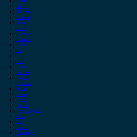
BYD
Chery
Chevrolet
Citroen
Cupra
Dacia
Daewoo
Daihatsu
Dodge
DS
Fiat
Ford
Geely
Gonow
Honda
Hyundai
Isuzu
iveco
Jaecoo
Jaguar
Jeep Chrysler
KIA
Lada
Lancia
Leapmotor