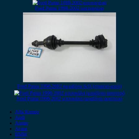
Ford Puma 1998-2002 κρεμαγιέρα
Ford Puma 1998-2002 ημιαξόνιο δεξί (σπαστό-μισό)
Ford Puma 1998-2002 μπουκάλα ημιαξόνιο αριστερό
Alfa Romeo
Audi
Austin
Acura
BMW