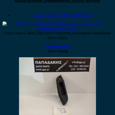
FORD FOCUS C-MAX 2003-2010
Ford Focus C-Max 2003-2010 διακόπτης ηλεκτρικού παραθύρου
πίσω δεξιός
Ρωτήστε τιμή
Δείτε επίσης