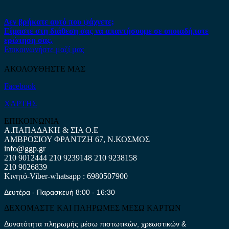
Δεν βρήκατε αυτό που ψάχνετε;
Είμαστε στη διάθεση σας να απαντήσουμε σε οποιαδήποτε
ερώτηση σας.
Επικοινωνήστε μαζί μας
ΑΚΟΛΟΥΘΗΣΤΕ ΜΑΣ
Facebook
ΧΑΡΤΗΣ
ΕΠΙΚΟΙΝΩΝΙΑ
Α.ΠΑΠΑΔΑΚΗ & ΣΙΑ Ο.Ε
ΑΜΒΡΟΣΙΟΥ ΦΡΑΝΤΖΗ 67, Ν.ΚΟΣΜΟΣ
info@ggp.gr
210 9012444
210 9239148
210 9238158
210 9026839
Κινητό-Viber-whatsapp : 6980507900
Δευτέρα - Παρασκευή 8:00 - 16:30
ΔΕΧΟΜΑΣΤΕ ΚΑΙ ΠΛΗΡΩΜΕΣ ΜΕΣΩ ΚΑΡΤΩΝ
Δυνατότητα πληρωμής μέσω πιστωτικών, χρεωστικών &