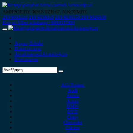
Skip
to
ΑΜΒΡΟΣΙΟΥ ΦΡΑΝΤΖΗ 67, Ν.ΚΟΣΜΟΣ
content
210 9012444
210 9239148
210 9238158
210 9026839
Κινητό-Viber-whatsapp : 6980507900
Primary
Menu
Αρχική Σελίδα
Ποιοί είμαστε
Ανταλλακτικά Αυτοκινήτων
Επικοινωνία
Alfa Romeo
Audi
Austin
Acura
BMW
BYD
Chery
Chevrolet
Citroen
Cupra