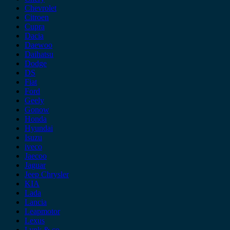
Chevrolet
Citroen
Cupra
Dacia
Daewoo
Daihatsu
Dodge
DS
Fiat
Ford
Geely
Gonow
Honda
Hyundai
Isuzu
iveco
Jaecoo
Jaguar
Jeep Chrysler
KIA
Lada
Lancia
Leapmotor
Lexus
Lynk & co