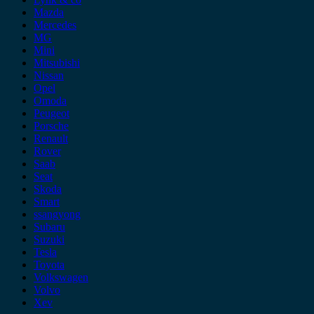
Mazda
Mercedes
MG
Mini
Mitsubishi
Nissan
Opel
Omoda
Peugeot
Porsche
Renault
Rover
Saab
Seat
Skoda
Smart
ssangyong
Subaru
Suzuki
Tesla
Toyota
Volkswagen
Volvo
Xev