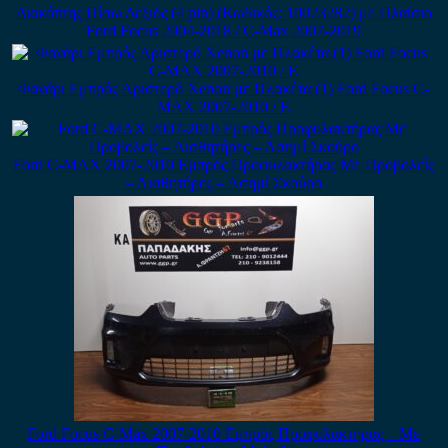
Διακόπτης Πίσω Δεξιός (4 pin) (Κωδικός: 10023282) με Πλαίσιο
Ford Focus 2004-2018 / C-Max 2007-2019
Φανάρι Εμπρός Αριστερό Xenon με Πλακέτα (1) Ford Focus C-
MAX 2007-2010 / Ε
Ford C-MAX 2007-2010 Εμπρός Προφυλακτήρας Με Προβολείς
– Αισθητήρες – Ασημί Σκούρο
Ford Focus C-Max 2007-2010 Εμπρός Προφυλακτήρας – Με