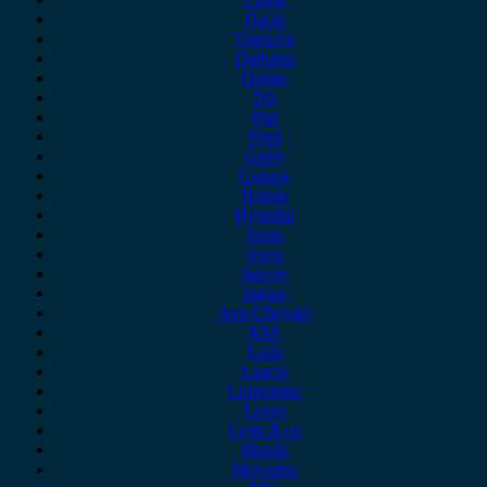
Dacia
Daewoo
Daihatsu
Dodge
DS
Fiat
Ford
Geely
Gonow
Honda
Hyundai
Isuzu
iveco
Jaecoo
Jaguar
Jeep Chrysler
KIA
Lada
Lancia
Leapmotor
Lexus
Lynk & co
Mazda
Mercedes