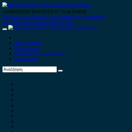
Skip
to
ΑΜΒΡΟΣΙΟΥ ΦΡΑΝΤΖΗ 67, Ν.ΚΟΣΜΟΣ
content
210 9012444
210 9239148
210 9238158
210 9026839
Κινητό-Viber-whatsapp : 6980507900
Primary
Menu
Αρχική Σελίδα
Ποιοί είμαστε
Ανταλλακτικά Αυτοκινήτων
Επικοινωνία