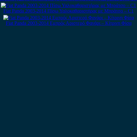
Fiat Panda 2003-2014 Πίσω Υαλοκαθαριστήρας με Μπράτσο – C1
Fiat Panda 2003-2014 Εμπρός Αριστερό Φανάρι – Κίτρινη Φίσα