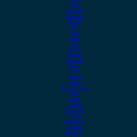
Dacia
Daewoo
Daihatsu
Dodge
DS
Fiat
Ford
Geely
Gonow
Honda
Hyundai
Isuzu
iveco
Jaecoo
Jaguar
Jeep Chrysler
KIA
Lada
Lancia
Leapmotor
Lexus
Lynk & co
Mazda
Mercedes