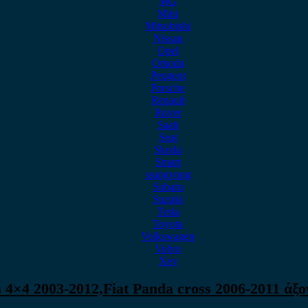
MG
Mini
Mitsubishi
Nissan
Opel
Omoda
Peugeot
Porsche
Renault
Rover
Saab
Seat
Skoda
Smart
ssangyong
Subaru
Suzuki
Tesla
Toyota
Volkswagen
Volvo
Xev
a 4×4 2003-2012,Fiat Panda cross 2006-2011 άξο