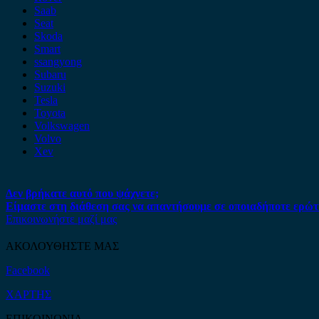
Saab
Seat
Skoda
Smart
ssangyong
Subaru
Suzuki
Tesla
Toyota
Volkswagen
Volvo
Xev
Δεν βρήκατε αυτό που ψάχνετε;
Είμαστε στη διάθεση σας να απαντήσουμε σε οποιαδήποτε ερώτ
Επικοινωνήστε μαζί μας
ΑΚΟΛΟΥΘΗΣΤΕ ΜΑΣ
Facebook
ΧΑΡΤΗΣ
ΕΠΙΚΟΙΝΩΝΙΑ