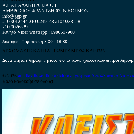
Α.ΠΑΠΑΔΑΚΗ & ΣΙΑ Ο.Ε
ΑΜΒΡΟΣΙΟΥ ΦΡΑΝΤΖΗ 67, Ν.ΚΟΣΜΟΣ
info@ggp.gr
210 9012444
210 9239148
210 9238158
210 9026839
Κινητό-Viber-whatsapp : 6980507900
Δευτέρα - Παρασκευή 8:00 - 16:30
ΔΕΧΟΜΑΣΤΕ ΚΑΙ ΠΛΗΡΩΜΕΣ ΜΕΣΩ ΚΑΡΤΩΝ
Δυνατότητα πληρωμής μέσω πιστωτικών, χρεωστικών & προπληρωμέν
© 2026
antallaktika-online.gr
Μεταχειρισμένα Ανταλλακτικά Αυτοκι
Καλό καλοκαίρι σε όλους!!