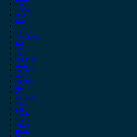
Honda
Hyundai
Isuzu
iveco
Jaecoo
Jaguar
Jeep Chrysler
KIA
Lada
Lancia
Leapmotor
Lexus
Lynk & co
Mazda
Mercedes
MG
Mini
Mitsubishi
Nissan
Opel
Omoda
Peugeot
Porsche
Renault
Rover