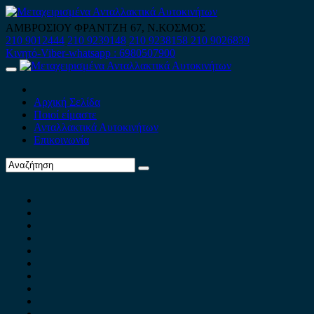
Skip
to
ΑΜΒΡΟΣΙΟΥ ΦΡΑΝΤΖΗ 67, Ν.ΚΟΣΜΟΣ
content
210 9012444
210 9239148
210 9238158
210 9026839
Κινητό-Viber-whatsapp : 6980507900
Primary
Menu
Αρχική Σελίδα
Ποιοί είμαστε
Ανταλλακτικά Αυτοκινήτων
Επικοινωνία