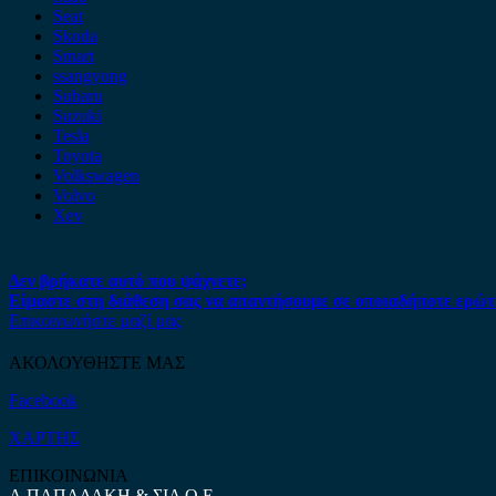
Seat
Skoda
Smart
ssangyong
Subaru
Suzuki
Tesla
Toyota
Volkswagen
Volvo
Xev
Δεν βρήκατε αυτό που ψάχνετε;
Είμαστε στη διάθεση σας να απαντήσουμε σε οποιαδήποτε ερώτ
Επικοινωνήστε μαζί μας
ΑΚΟΛΟΥΘΗΣΤΕ ΜΑΣ
Facebook
ΧΑΡΤΗΣ
ΕΠΙΚΟΙΝΩΝΙΑ
Α.ΠΑΠΑΔΑΚΗ & ΣΙΑ Ο.Ε