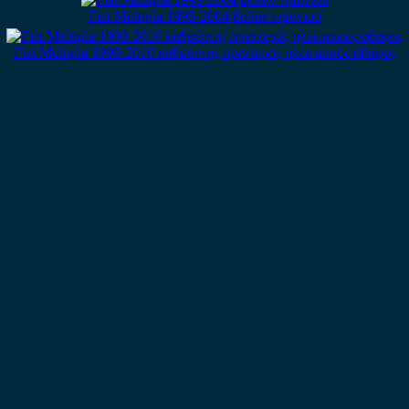
Fiat Multipla 1998-2004 βολάν τιμονιού
Fiat Multipla 1998-2010 καθρέπτης αριστερός ηλεκτρικός άβαφος