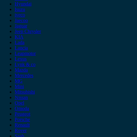
Hyundai
Isuzu
iveco
Jaecoo
Jaguar
Jeep Chrysler
KIA
Lada
Lancia
Leapmotor
Lexus
Lynk & co
Mazda
Mercedes
MG
Mini
Mitsubishi
Nissan
Opel
Omoda
Peugeot
Porsche
Renault
Rover
Saab