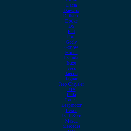
Dacia
Daewoo
Daihatsu
Dodge
DS
Fiat
Ford
Geely
Gonow
Honda
Hyundai
Isuzu
iveco
Jaecoo
Jaguar
Jeep Chrysler
KIA
Lada
Lancia
Leapmotor
Lexus
Lynk & co
Mazda
Mercedes