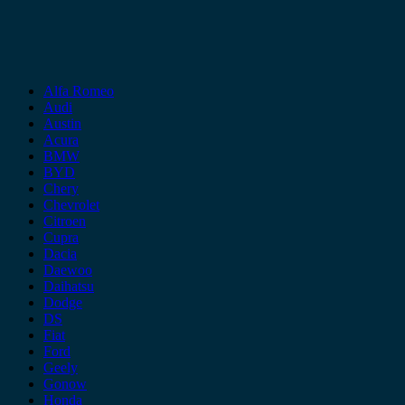
Alfa Romeo
Audi
Austin
Acura
BMW
BYD
Chery
Chevrolet
Citroen
Cupra
Dacia
Daewoo
Daihatsu
Dodge
DS
Fiat
Ford
Geely
Gonow
Honda