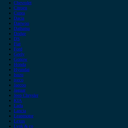
Chevrolet
Citroen
Cupra
Dacia
Daewoo
Daihatsu
Dodge
DS
Fiat
Ford
Geely
Gonow
Honda
Hyundai
Isuzu
iveco
Jaecoo
Jaguar
Jeep Chrysler
KIA
Lada
Lancia
Leapmotor
Lexus
Lynk & co