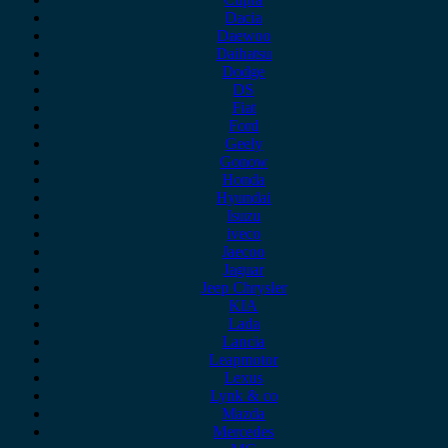
Dacia
Daewoo
Daihatsu
Dodge
DS
Fiat
Ford
Geely
Gonow
Honda
Hyundai
Isuzu
iveco
Jaecoo
Jaguar
Jeep Chrysler
KIA
Lada
Lancia
Leapmotor
Lexus
Lynk & co
Mazda
Mercedes