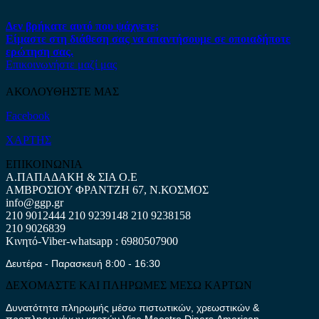
Δεν βρήκατε αυτό που ψάχνετε;
Είμαστε στη διάθεση σας να απαντήσουμε σε οποιαδήποτε
ερώτηση σας.
Επικοινωνήστε μαζί μας
ΑΚΟΛΟΥΘΗΣΤΕ ΜΑΣ
Facebook
ΧΑΡΤΗΣ
ΕΠΙΚΟΙΝΩΝΙΑ
Α.ΠΑΠΑΔΑΚΗ & ΣΙΑ Ο.Ε
ΑΜΒΡΟΣΙΟΥ ΦΡΑΝΤΖΗ 67, Ν.ΚΟΣΜΟΣ
info@ggp.gr
210 9012444
210 9239148
210 9238158
210 9026839
Κινητό-Viber-whatsapp : 6980507900
Δευτέρα - Παρασκευή 8:00 - 16:30
ΔΕΧΟΜΑΣΤΕ ΚΑΙ ΠΛΗΡΩΜΕΣ ΜΕΣΩ ΚΑΡΤΩΝ
Δυνατότητα πληρωμής μέσω πιστωτικών, χρεωστικών &
προπληρωμένων καρτών Visa,Maestro,Diners,American