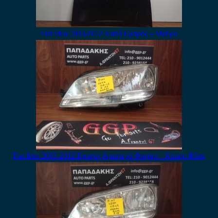
Fiat Idea 2003-2012 Καπό Εμπρός – Μαύρο
Fiat Idea 2003-2012 Εμπρός Αριστερό Φανάρι – Άσπρο Φλας