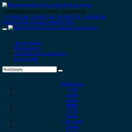
Skip
to
ΑΜΒΡΟΣΙΟΥ ΦΡΑΝΤΖΗ 67, Ν.ΚΟΣΜΟΣ
content
210 9012444
210 9239148
210 9238158
210 9026839
Κινητό-Viber-whatsapp : 6980507900
Primary
Menu
Αρχική Σελίδα
Ποιοί είμαστε
Ανταλλακτικά Αυτοκινήτων
Επικοινωνία
Alfa Romeo
Audi
Austin
Acura
BMW
BYD
Chery
Chevrolet
Citroen
Cupra