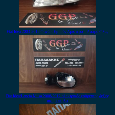
Fiat Idea 2003-2012 Φανάρι Εμπρός Αριστερό – Άσπρο Φλας
Fiat Idea/Lancia Musa 2008-2012 ηλεκτρικός καθρέπτης δεξιός
ασημί πέρλα