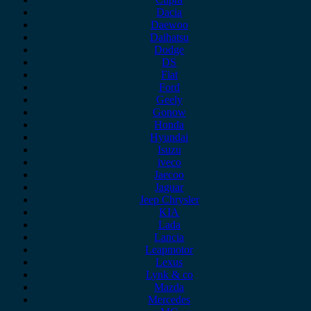
Dacia
Daewoo
Daihatsu
Dodge
DS
Fiat
Ford
Geely
Gonow
Honda
Hyundai
Isuzu
iveco
Jaecoo
Jaguar
Jeep Chrysler
KIA
Lada
Lancia
Leapmotor
Lexus
Lynk & co
Mazda
Mercedes