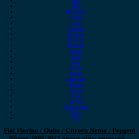
MG
Mini
Mitsubishi
Nissan
Opel
Omoda
Peugeot
Porsche
Renault
Rover
Saab
Seat
Skoda
Smart
ssangyong
Subaru
Suzuki
Tesla
Toyota
Volkswagen
Volvo
Xev
Fiat Fiorino / Qubo / Citroen Nemo / Peugeot
Bipper 2008-2017 πόρτα πίσω αριστερή –