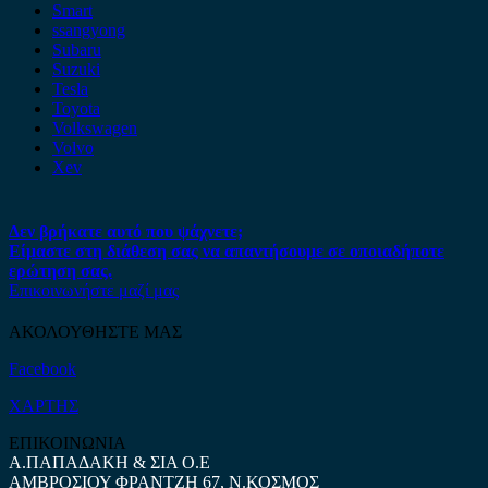
Smart
ssangyong
Subaru
Suzuki
Tesla
Toyota
Volkswagen
Volvo
Xev
Δεν βρήκατε αυτό που ψάχνετε;
Είμαστε στη διάθεση σας να απαντήσουμε σε οποιαδήποτε
ερώτηση σας.
Επικοινωνήστε μαζί μας
ΑΚΟΛΟΥΘΗΣΤΕ ΜΑΣ
Facebook
ΧΑΡΤΗΣ
ΕΠΙΚΟΙΝΩΝΙΑ
Α.ΠΑΠΑΔΑΚΗ & ΣΙΑ Ο.Ε
ΑΜΒΡΟΣΙΟΥ ΦΡΑΝΤΖΗ 67, Ν.ΚΟΣΜΟΣ