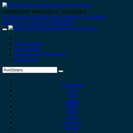
Skip
to
ΑΜΒΡΟΣΙΟΥ ΦΡΑΝΤΖΗ 67, Ν.ΚΟΣΜΟΣ
content
210 9012444
210 9239148
210 9238158
210 9026839
Κινητό-Viber-whatsapp : 6980507900
Primary
Menu
Αρχική Σελίδα
Ποιοί είμαστε
Ανταλλακτικά Αυτοκινήτων
Επικοινωνία
Alfa Romeo
Audi
Austin
Acura
BMW
BYD
Chery
Chevrolet
Citroen
Cupra