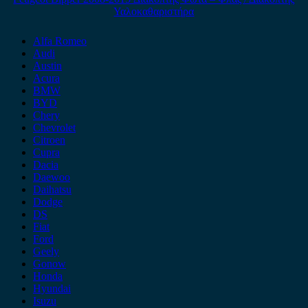
Υαλοκαθαριστήρα
Alfa Romeo
Audi
Austin
Acura
BMW
BYD
Chery
Chevrolet
Citroen
Cupra
Dacia
Daewoo
Daihatsu
Dodge
DS
Fiat
Ford
Geely
Gonow
Honda
Hyundai
Isuzu