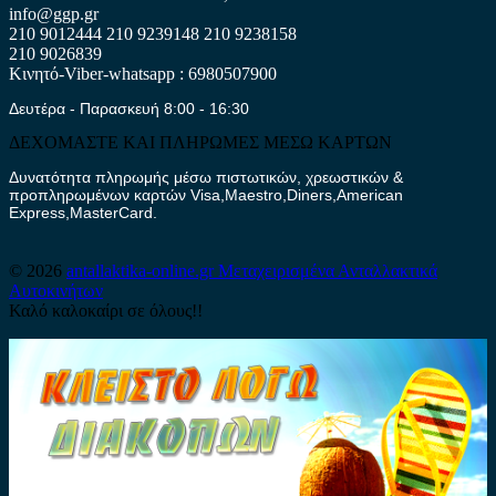
info@ggp.gr
210 9012444
210 9239148
210 9238158
210 9026839
Κινητό-Viber-whatsapp : 6980507900
Δευτέρα - Παρασκευή 8:00 - 16:30
ΔΕΧΟΜΑΣΤΕ ΚΑΙ ΠΛΗΡΩΜΕΣ ΜΕΣΩ ΚΑΡΤΩΝ
Δυνατότητα πληρωμής μέσω πιστωτικών, χρεωστικών &
προπληρωμένων καρτών Visa,Maestro,Diners,American
Express,MasterCard.
© 2026
antallaktika-online.gr
Μεταχειρισμένα Ανταλλακτικά
Αυτοκινήτων
Καλό καλοκαίρι σε όλους!!