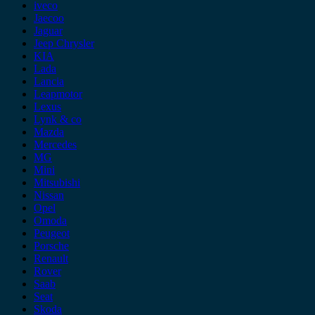
iveco
Jaecoo
Jaguar
Jeep Chrysler
KIA
Lada
Lancia
Leapmotor
Lexus
Lynk & co
Mazda
Mercedes
MG
Mini
Mitsubishi
Nissan
Opel
Omoda
Peugeot
Porsche
Renault
Rover
Saab
Seat
Skoda