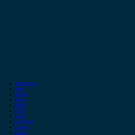
Alfa Romeo
Audi
Austin
Acura
BMW
BYD
Chery
Chevrolet
Citroen
Cupra