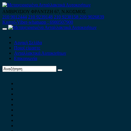
Skip
to
ΑΜΒΡΟΣΙΟΥ ΦΡΑΝΤΖΗ 67, Ν.ΚΟΣΜΟΣ
content
210 9012444
210 9239148
210 9238158
210 9026839
Κινητό-Viber-whatsapp : 6980507900
Primary
Menu
Αρχική Σελίδα
Ποιοί είμαστε
Ανταλλακτικά Αυτοκινήτων
Επικοινωνία