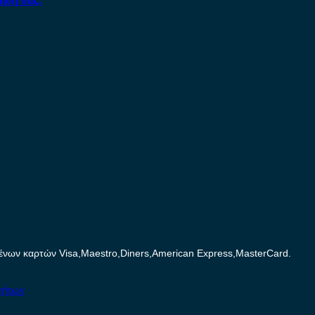
ηση σας.
ων καρτών Visa,Maestro,Diners,American Express,MasterCard.
νήτων