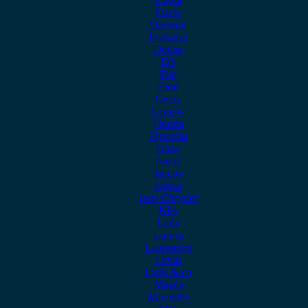
Dacia
Daewoo
Daihatsu
Dodge
DS
Fiat
Ford
Geely
Gonow
Honda
Hyundai
Isuzu
iveco
Jaecoo
Jaguar
Jeep Chrysler
KIA
Lada
Lancia
Leapmotor
Lexus
Lynk & co
Mazda
Mercedes