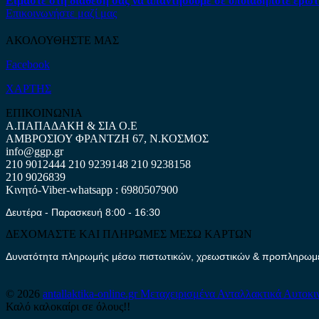
Είμαστε στη διάθεση σας να απαντήσουμε σε οποιαδήποτε ερώτ
Επικοινωνήστε μαζί μας
ΑΚΟΛΟΥΘΗΣΤΕ ΜΑΣ
Facebook
ΧΑΡΤΗΣ
ΕΠΙΚΟΙΝΩΝΙΑ
Α.ΠΑΠΑΔΑΚΗ & ΣΙΑ Ο.Ε
ΑΜΒΡΟΣΙΟΥ ΦΡΑΝΤΖΗ 67, Ν.ΚΟΣΜΟΣ
info@ggp.gr
210 9012444
210 9239148
210 9238158
210 9026839
Κινητό-Viber-whatsapp : 6980507900
Δευτέρα - Παρασκευή 8:00 - 16:30
ΔΕΧΟΜΑΣΤΕ ΚΑΙ ΠΛΗΡΩΜΕΣ ΜΕΣΩ ΚΑΡΤΩΝ
Δυνατότητα πληρωμής μέσω πιστωτικών, χρεωστικών & προπληρωμέν
© 2026
antallaktika-online.gr
Μεταχειρισμένα Ανταλλακτικά Αυτοκι
Καλό καλοκαίρι σε όλους!!