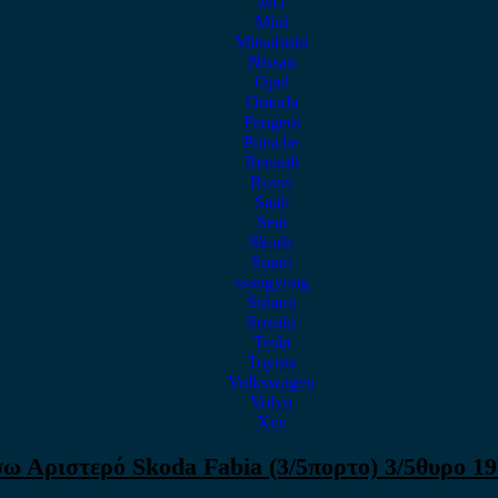
MG
Mini
Mitsubishi
Nissan
Opel
Omoda
Peugeot
Porsche
Renault
Rover
Saab
Seat
Skoda
Smart
ssangyong
Subaru
Suzuki
Tesla
Toyota
Volkswagen
Volvo
Xev
ω Αριστερό Skoda Fabia (3/5πορτο) 3/5θυρο 199