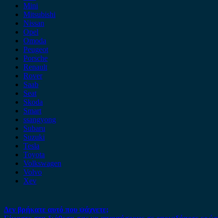
Mini
Mitsubishi
Nissan
Opel
Omoda
Peugeot
Porsche
Renault
Rover
Saab
Seat
Skoda
Smart
ssangyong
Subaru
Suzuki
Tesla
Toyota
Volkswagen
Volvo
Xev
Δεν βρήκατε αυτό που ψάχνετε;