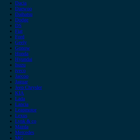
Dacia
Daewoo
Daihatsu
Dodge
DS
Fiat
Ford
Geely
Gonow
Honda
Hyundai
Isuzu
iveco
Jaecoo
Jaguar
Jeep Chrysler
KIA
Lada
Lancia
Leapmotor
Lexus
Lynk & co
Mazda
Mercedes
MG