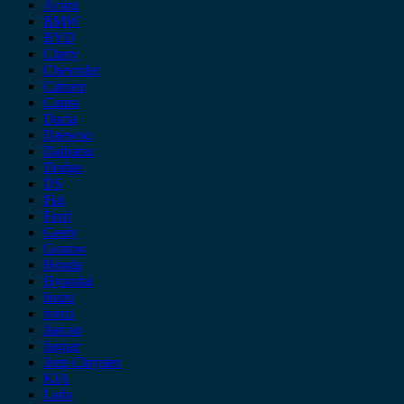
Acura
BMW
BYD
Chery
Chevrolet
Citroen
Cupra
Dacia
Daewoo
Daihatsu
Dodge
DS
Fiat
Ford
Geely
Gonow
Honda
Hyundai
Isuzu
iveco
Jaecoo
Jaguar
Jeep Chrysler
KIA
Lada