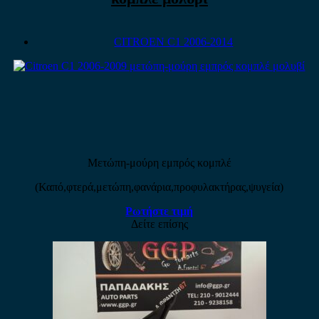
CITROEN C1 2006-2014
Μετώπη-μούρη εμπρός κομπλέ
(Καπό,φτερά,μετώπη,φανάρια,προφυλακτήρας,ψυγεία)
Ρωτήστε τιμή
Δείτε επίσης