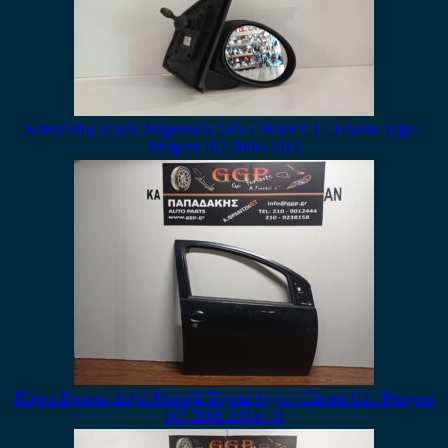
Καθρέπτης Δεξιός Μηχανικός Σιέλ Citroen C1 / Toyota Aygo /
Peugeot 107 2006-2014
Πόρτα Εμπρός Δεξιά Μολυβί Toyota Aygo / Citroen C1 / Peugeot
107 2006-2014 / Θ