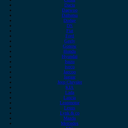
Dacia
Daewoo
Daihatsu
Dodge
DS
Fiat
Ford
Geely
Gonow
Honda
Hyundai
Isuzu
iveco
Jaecoo
Jaguar
Jeep Chrysler
KIA
Lada
Lancia
Leapmotor
Lexus
Lynk & co
Mazda
Mercedes