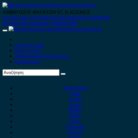
Skip
to
ΑΜΒΡΟΣΙΟΥ ΦΡΑΝΤΖΗ 67, Ν.ΚΟΣΜΟΣ
content
210 9012444
210 9239148
210 9238158
210 9026839
Κινητό-Viber-whatsapp : 6980507900
Primary
Menu
Αρχική Σελίδα
Ποιοί είμαστε
Ανταλλακτικά Αυτοκινήτων
Επικοινωνία
Alfa Romeo
Audi
Austin
Acura
BMW
BYD
Chery
Chevrolet
Citroen
Cupra