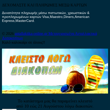
ΔΕΧΟΜΑΣΤΕ ΚΑΙ ΠΛΗΡΩΜΕΣ ΜΕΣΩ ΚΑΡΤΩΝ
Δυνατότητα πληρωμής μέσω πιστωτικών, χρεωστικών &
προπληρωμένων καρτών Visa,Maestro,Diners,American
Express,MasterCard.
© 2026
antallaktika-online.gr
Μεταχειρισμένα Ανταλλακτικά
Αυτοκινήτων
Καλό καλοκαίρι σε όλους!!
Το κατάστημα μας θα παραμείνει κλειστό
από 10 εώς 21 Αυγούστου λόγω διακοπών.