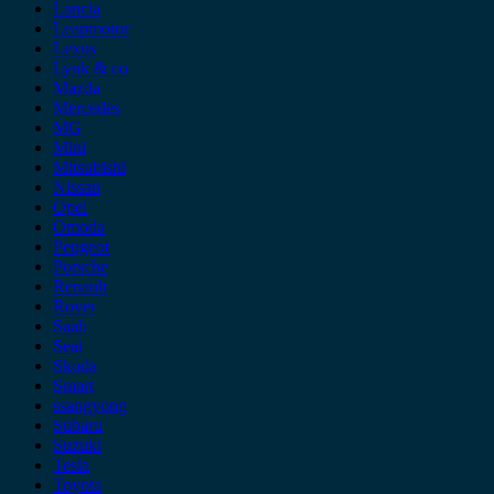
Lancia
Leapmotor
Lexus
Lynk & co
Mazda
Mercedes
MG
Mini
Mitsubishi
Nissan
Opel
Omoda
Peugeot
Porsche
Renault
Rover
Saab
Seat
Skoda
Smart
ssangyong
Subaru
Suzuki
Tesla
Toyota