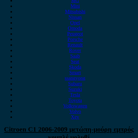
MG
Mini
Mitsubishi
Nissan
Opel
Omoda
Peugeot
Porsche
Renault
Rover
Saab
Seat
Skoda
Smart
ssangyong
Subaru
Suzuki
Tesla
Toyota
Volkswagen
Volvo
Xev
Citroen C1 2006-2009 μετώπη-μούρη εμπρός
κομπλέ μολυβί