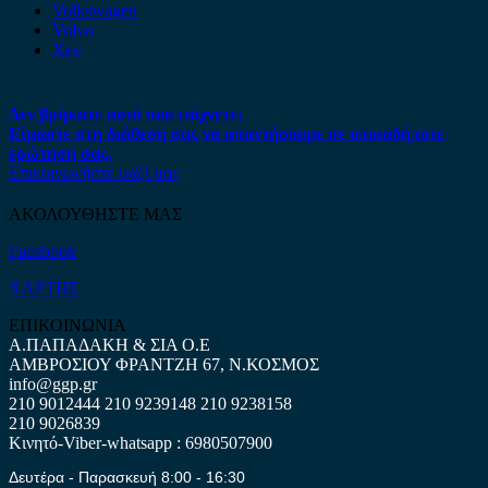
Volkswagen
Volvo
Xev
Δεν βρήκατε αυτό που ψάχνετε;
Είμαστε στη διάθεση σας να απαντήσουμε σε οποιαδήποτε
ερώτηση σας.
Επικοινωνήστε μαζί μας
ΑΚΟΛΟΥΘΗΣΤΕ ΜΑΣ
Facebook
ΧΑΡΤΗΣ
ΕΠΙΚΟΙΝΩΝΙΑ
Α.ΠΑΠΑΔΑΚΗ & ΣΙΑ Ο.Ε
ΑΜΒΡΟΣΙΟΥ ΦΡΑΝΤΖΗ 67, Ν.ΚΟΣΜΟΣ
info@ggp.gr
210 9012444
210 9239148
210 9238158
210 9026839
Κινητό-Viber-whatsapp : 6980507900
Δευτέρα - Παρασκευή 8:00 - 16:30