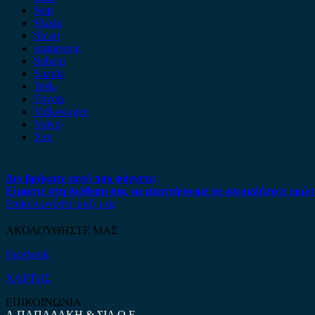
Seat
Skoda
Smart
ssangyong
Subaru
Suzuki
Tesla
Toyota
Volkswagen
Volvo
Xev
Δεν βρήκατε αυτό που ψάχνετε;
Είμαστε στη διάθεση σας να απαντήσουμε σε οποιαδήποτε ερώτ
Επικοινωνήστε μαζί μας
ΑΚΟΛΟΥΘΗΣΤΕ ΜΑΣ
Facebook
ΧΑΡΤΗΣ
ΕΠΙΚΟΙΝΩΝΙΑ
Α.ΠΑΠΑΔΑΚΗ & ΣΙΑ Ο.Ε