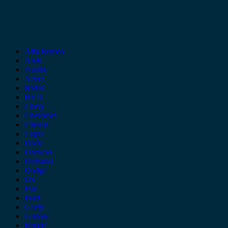
Alfa Romeo
Audi
Austin
Acura
BMW
BYD
Chery
Chevrolet
Citroen
Cupra
Dacia
Daewoo
Daihatsu
Dodge
DS
Fiat
Ford
Geely
Gonow
Honda