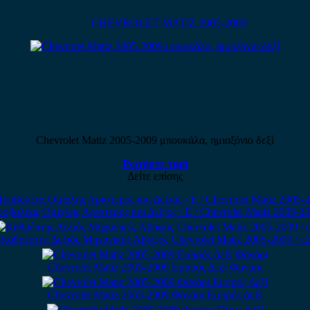
CHEVROLET MATIZ 2005-2009
Chevrolet Matiz 2005-2009 μπουκάλα, ημιαξόνιο δεξί
Ρωτήστε τιμή
Δείτε επίσης
οβολέας Ομίχλης Αριστερός και Δεξιός / Ε / Chevrolet Matiz 2005-2
Καθρέπτης Δεξιός Μηχανικός Άβαφος Chevrolet Matiz 2005-2009 / c
Chevrolet Matiz 2005-2009 Εμπρός Δεξί Φανάρι
Chevrolet Matiz 2005-2009 Φανάρι Εμπρός Δεξί