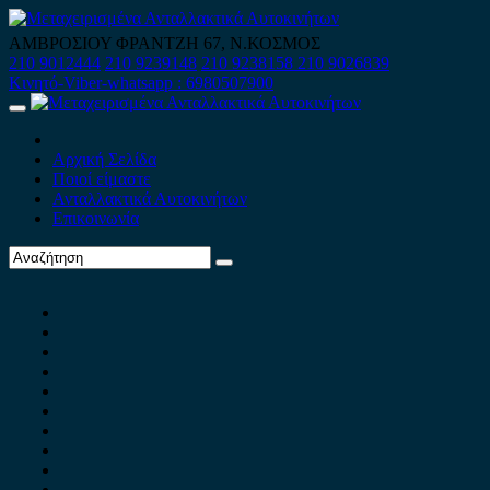
Skip
to
ΑΜΒΡΟΣΙΟΥ ΦΡΑΝΤΖΗ 67, Ν.ΚΟΣΜΟΣ
content
210 9012444
210 9239148
210 9238158
210 9026839
Κινητό-Viber-whatsapp : 6980507900
Primary
Menu
Αρχική Σελίδα
Ποιοί είμαστε
Ανταλλακτικά Αυτοκινήτων
Επικοινωνία