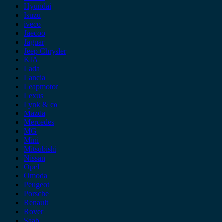
Hyundai
Isuzu
iveco
Jaecoo
Jaguar
Jeep Chrysler
KIA
Lada
Lancia
Leapmotor
Lexus
Lynk & co
Mazda
Mercedes
MG
Mini
Mitsubishi
Nissan
Opel
Omoda
Peugeot
Porsche
Renault
Rover
Saab