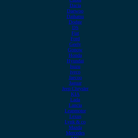
Dacia
Daewoo
Daihatsu
Dodge
DS
Fiat
Ford
Geely
Gonow
Honda
Hyundai
Isuzu
iveco
Jaecoo
Jaguar
Jeep Chrysler
KIA
Lada
Lancia
Leapmotor
Lexus
Lynk & co
Mazda
Mercedes