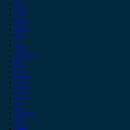
Fiat
Ford
Geely
Gonow
Honda
Hyundai
Isuzu
iveco
Jaecoo
Jaguar
Jeep Chrysler
KIA
Lada
Lancia
Leapmotor
Lexus
Lynk & co
Mazda
Mercedes
MG
Mini
Mitsubishi
Nissan
Opel
Omoda