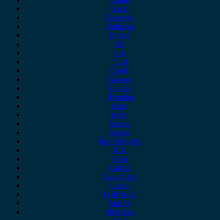
Dacia
Daewoo
Daihatsu
Dodge
DS
Fiat
Ford
Geely
Gonow
Honda
Hyundai
Isuzu
iveco
Jaecoo
Jaguar
Jeep Chrysler
KIA
Lada
Lancia
Leapmotor
Lexus
Lynk & co
Mazda
Mercedes