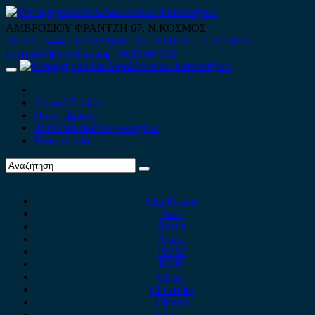
Skip
to
ΑΜΒΡΟΣΙΟΥ ΦΡΑΝΤΖΗ 67, Ν.ΚΟΣΜΟΣ
content
210 9012444
210 9239148
210 9238158
210 9026839
Κινητό-Viber-whatsapp : 6980507900
Primary
Menu
Αρχική Σελίδα
Ποιοί είμαστε
Ανταλλακτικά Αυτοκινήτων
Επικοινωνία
Alfa Romeo
Audi
Austin
Acura
BMW
BYD
Chery
Chevrolet
Citroen
Cupra