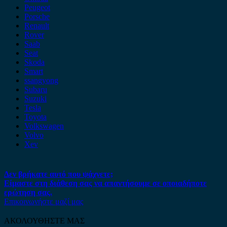
Peugeot
Porsche
Renault
Rover
Saab
Seat
Skoda
Smart
ssangyong
Subaru
Suzuki
Tesla
Toyota
Volkswagen
Volvo
Xev
Δεν βρήκατε αυτό που ψάχνετε;
Είμαστε στη διάθεση σας να απαντήσουμε σε οποιαδήποτε
ερώτηση σας.
Επικοινωνήστε μαζί μας
ΑΚΟΛΟΥΘΗΣΤΕ ΜΑΣ