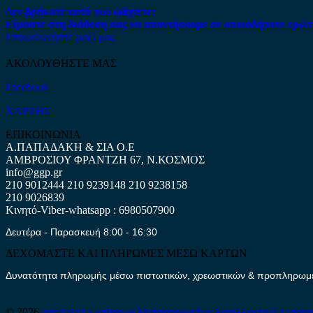
Δεν βρήκατε αυτό που ψάχνετε;
Είμαστε στη διάθεση σας να απαντήσουμε σε οποιαδήποτε ερώτ
Επικοινωνήστε μαζί μας
ΑΚΟΛΟΥΘΗΣΤΕ ΜΑΣ
Facebook
ΧΑΡΤΗΣ
ΕΠΙΚΟΙΝΩΝΙΑ
Α.ΠΑΠΑΔΑΚΗ & ΣΙΑ Ο.Ε
ΑΜΒΡΟΣΙΟΥ ΦΡΑΝΤΖΗ 67, Ν.ΚΟΣΜΟΣ
info@ggp.gr
210 9012444
210 9239148
210 9238158
210 9026839
Κινητό-Viber-whatsapp : 6980507900
Δευτέρα - Παρασκευή 8:00 - 16:30
ΔΕΧΟΜΑΣΤΕ ΚΑΙ ΠΛΗΡΩΜΕΣ ΜΕΣΩ ΚΑΡΤΩΝ
Δυνατότητα πληρωμής μέσω πιστωτικών, χρεωστικών & προπληρωμέν
© 2026
antallaktika-online.gr
Μεταχειρισμένα Ανταλλακτικά Αυτοκι