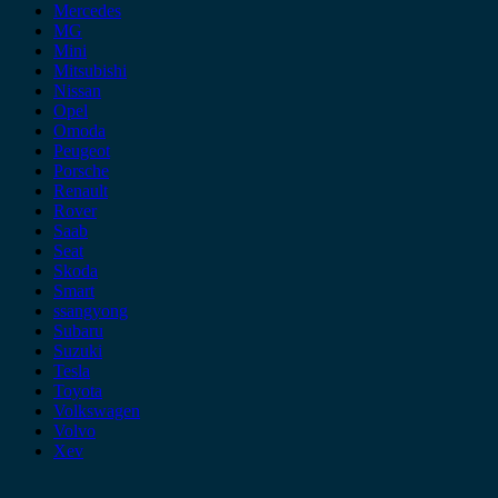
Mercedes
MG
Mini
Mitsubishi
Nissan
Opel
Omoda
Peugeot
Porsche
Renault
Rover
Saab
Seat
Skoda
Smart
ssangyong
Subaru
Suzuki
Tesla
Toyota
Volkswagen
Volvo
Xev