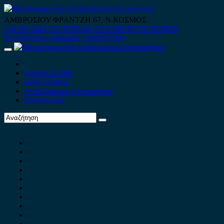
Skip
to
ΑΜΒΡΟΣΙΟΥ ΦΡΑΝΤΖΗ 67, Ν.ΚΟΣΜΟΣ
content
210 9012444
210 9239148
210 9238158
210 9026839
Κινητό-Viber-whatsapp : 6980507900
Primary
Menu
Αρχική Σελίδα
Ποιοί είμαστε
Ανταλλακτικά Αυτοκινήτων
Επικοινωνία