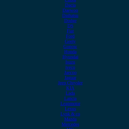
Dacia
Daewoo
Daihatsu
Dodge
DS
Fiat
Ford
Geely
Gonow
Honda
Hyundai
Isuzu
iveco
Jaecoo
Jaguar
Jeep Chrysler
KIA
Lada
Lancia
Leapmotor
Lexus
Lynk & co
Mazda
Mercedes