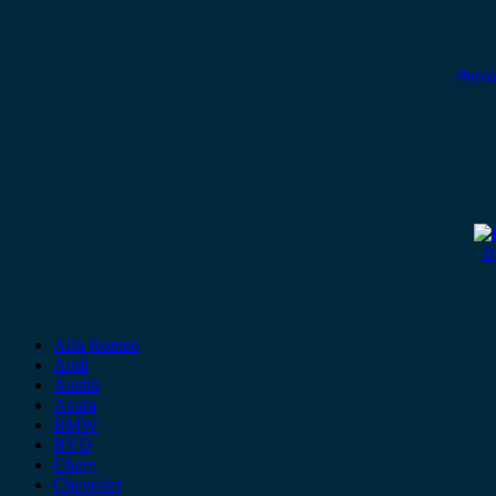
Φανά
B
Alfa Romeo
Audi
Austin
Acura
BMW
BYD
Chery
Chevrolet