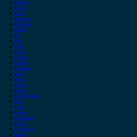
Citroen
Cupra
Dacia
Daewoo
Daihatsu
Dodge
DS
Fiat
Ford
Geely
Gonow
Honda
Hyundai
Isuzu
iveco
Jaecoo
Jaguar
Jeep Chrysler
KIA
Lada
Lancia
Leapmotor
Lexus
Lynk & co
Mazda