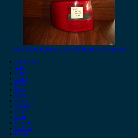
Audi A6 Station Wagon 1997-2002 φανάρι πίσω αριστερό
Alfa Romeo
Audi
Austin
Acura
BMW
BYD
Chery
Chevrolet
Citroen
Cupra
Dacia
Daewoo
Daihatsu
Dodge