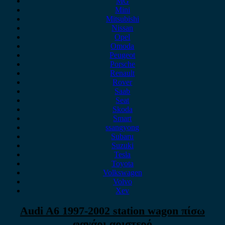
MG
Mini
Mitsubishi
Nissan
Opel
Omoda
Peugeot
Porsche
Renault
Rover
Saab
Seat
Skoda
Smart
ssangyong
Subaru
Suzuki
Tesla
Toyota
Volkswagen
Volvo
Xev
Audi A6 1997-2002 station wagon πίσω
φανάρι αριστερό