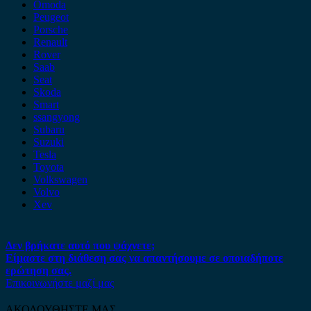
Omoda
Peugeot
Porsche
Renault
Rover
Saab
Seat
Skoda
Smart
ssangyong
Subaru
Suzuki
Tesla
Toyota
Volkswagen
Volvo
Xev
Δεν βρήκατε αυτό που ψάχνετε;
Είμαστε στη διάθεση σας να απαντήσουμε σε οποιαδήποτε
ερώτηση σας.
Επικοινωνήστε μαζί μας
ΑΚΟΛΟΥΘΗΣΤΕ ΜΑΣ