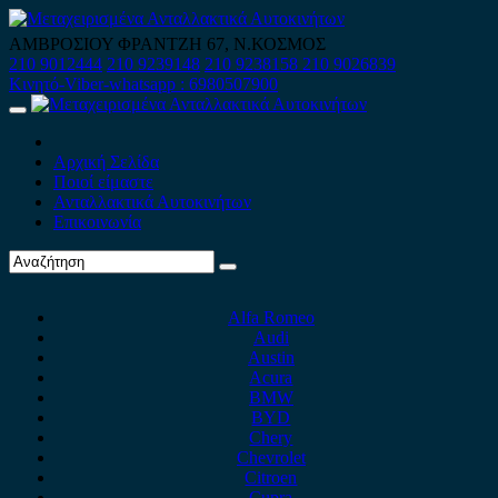
Skip
to
ΑΜΒΡΟΣΙΟΥ ΦΡΑΝΤΖΗ 67, Ν.ΚΟΣΜΟΣ
content
210 9012444
210 9239148
210 9238158
210 9026839
Κινητό-Viber-whatsapp : 6980507900
Primary
Menu
Αρχική Σελίδα
Ποιοί είμαστε
Ανταλλακτικά Αυτοκινήτων
Επικοινωνία
Alfa Romeo
Audi
Austin
Acura
BMW
BYD
Chery
Chevrolet
Citroen
Cupra