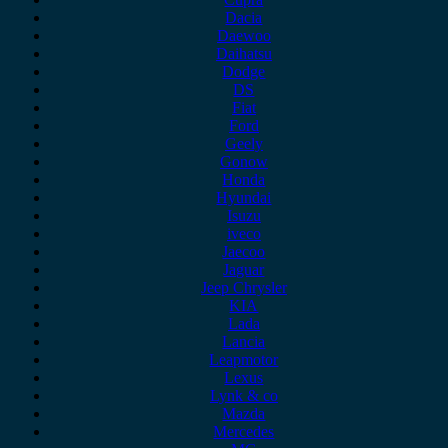
Dacia
Daewoo
Daihatsu
Dodge
DS
Fiat
Ford
Geely
Gonow
Honda
Hyundai
Isuzu
iveco
Jaecoo
Jaguar
Jeep Chrysler
KIA
Lada
Lancia
Leapmotor
Lexus
Lynk & co
Mazda
Mercedes