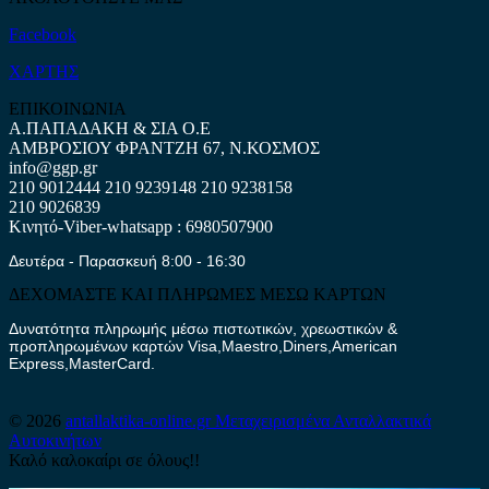
Facebook
ΧΑΡΤΗΣ
ΕΠΙΚΟΙΝΩΝΙΑ
Α.ΠΑΠΑΔΑΚΗ & ΣΙΑ Ο.Ε
ΑΜΒΡΟΣΙΟΥ ΦΡΑΝΤΖΗ 67, Ν.ΚΟΣΜΟΣ
info@ggp.gr
210 9012444
210 9239148
210 9238158
210 9026839
Κινητό-Viber-whatsapp : 6980507900
Δευτέρα - Παρασκευή 8:00 - 16:30
ΔΕΧΟΜΑΣΤΕ ΚΑΙ ΠΛΗΡΩΜΕΣ ΜΕΣΩ ΚΑΡΤΩΝ
Δυνατότητα πληρωμής μέσω πιστωτικών, χρεωστικών &
προπληρωμένων καρτών Visa,Maestro,Diners,American
Express,MasterCard.
© 2026
antallaktika-online.gr
Μεταχειρισμένα Ανταλλακτικά
Αυτοκινήτων
Καλό καλοκαίρι σε όλους!!