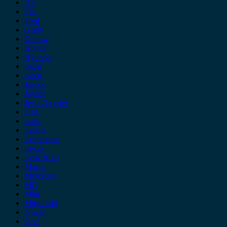
DS
Fiat
Ford
Geely
Gonow
Honda
Hyundai
Isuzu
iveco
Jaecoo
Jaguar
Jeep Chrysler
KIA
Lada
Lancia
Leapmotor
Lexus
Lynk & co
Mazda
Mercedes
MG
Mini
Mitsubishi
Nissan
Opel