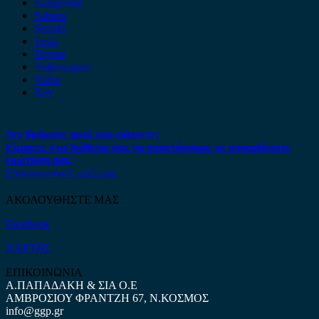
ssangyong
Subaru
Suzuki
Tesla
Toyota
Volkswagen
Volvo
Xev
Δεν βρήκατε αυτό που ψάχνετε;
Είμαστε στη διάθεση σας να απαντήσουμε σε οποιαδήποτε
ερώτηση σας.
Επικοινωνήστε μαζί μας
ΑΚΟΛΟΥΘΗΣΤΕ ΜΑΣ
Facebook
ΧΑΡΤΗΣ
ΕΠΙΚΟΙΝΩΝΙΑ
Α.ΠΑΠΑΔΑΚΗ & ΣΙΑ Ο.Ε
ΑΜΒΡΟΣΙΟΥ ΦΡΑΝΤΖΗ 67, Ν.ΚΟΣΜΟΣ
info@ggp.gr