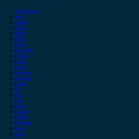
Alfa Romeo
Audi
Austin
Acura
BMW
BYD
Chery
Chevrolet
Citroen
Cupra
Dacia
Daewoo
Daihatsu
Dodge
DS
Fiat
Ford
Geely
Gonow
Honda
Hyundai
Isuzu
iveco