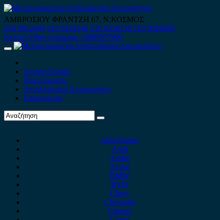
Skip
to
ΑΜΒΡΟΣΙΟΥ ΦΡΑΝΤΖΗ 67, Ν.ΚΟΣΜΟΣ
content
210 9012444
210 9239148
210 9238158
210 9026839
Κινητό-Viber-whatsapp : 6980507900
Primary
Menu
Αρχική Σελίδα
Ποιοί είμαστε
Ανταλλακτικά Αυτοκινήτων
Επικοινωνία
Alfa Romeo
Audi
Austin
Acura
BMW
BYD
Chery
Chevrolet
Citroen
Cupra