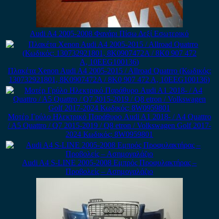
Audi A4 2005-2008 Φανάρι Πίσω Δεξί Εσωτερικό
Πλακέτα Xenon Audi A4 2005-2015 / Allroad Quatrro (Κωδικός:
130732921801, 8K0907472A / 8K0 907 472 A, 10EEG100136)
Μοτέρ Γρύλο Ηλεκτρικό Παράθυρο Audi A1 2018- / A4 Quattro
/ A5 Quattro / Q7 2015-2019 / Q8 etron / Volkswagen Golf 2017-
2024 Κωδικός: 8W0959801
Audi A4 S-LINE 2005-2008 Εμπρός Προφυλακτήρας –
Προβολείς – Ασημογαλάζιο