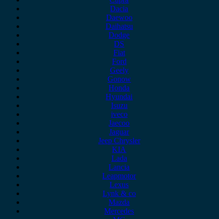
Dacia
Daewoo
Daihatsu
Dodge
DS
Fiat
Ford
Geely
Gonow
Honda
Hyundai
Isuzu
iveco
Jaecoo
Jaguar
Jeep Chrysler
KIA
Lada
Lancia
Leapmotor
Lexus
Lynk & co
Mazda
Mercedes