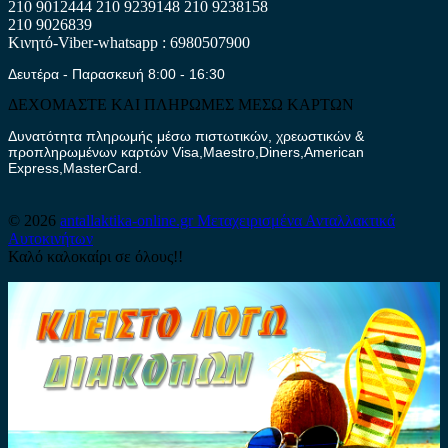
210 9012444
210 9239148
210 9238158
210 9026839
Κινητό-Viber-whatsapp : 6980507900
Δευτέρα - Παρασκευή 8:00 - 16:30
ΔΕΧΟΜΑΣΤΕ ΚΑΙ ΠΛΗΡΩΜΕΣ ΜΕΣΩ ΚΑΡΤΩΝ
Δυνατότητα πληρωμής μέσω πιστωτικών, χρεωστικών &
προπληρωμένων καρτών Visa,Maestro,Diners,American
Express,MasterCard.
© 2026
antallaktika-online.gr
Μεταχειρισμένα Ανταλλακτικά
Αυτοκινήτων
Καλό καλοκαίρι σε όλους!!