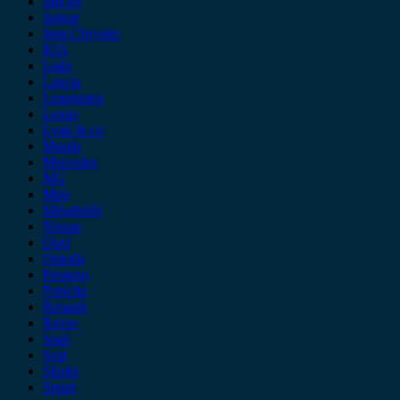
Jaecoo
Jaguar
Jeep Chrysler
KIA
Lada
Lancia
Leapmotor
Lexus
Lynk & co
Mazda
Mercedes
MG
Mini
Mitsubishi
Nissan
Opel
Omoda
Peugeot
Porsche
Renault
Rover
Saab
Seat
Skoda
Smart