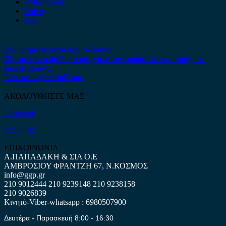
Volkswagen
Volvo
Xev
Δεν βρήκατε αυτό που ψάχνετε;
Είμαστε στη διάθεση σας να απαντήσουμε σε οποιαδήποτε
ερώτηση σας.
Επικοινωνήστε μαζί μας
ΑΚΟΛΟΥΘΗΣΤΕ ΜΑΣ
Facebook
ΧΑΡΤΗΣ
ΕΠΙΚΟΙΝΩΝΙΑ
Α.ΠΑΠΑΔΑΚΗ & ΣΙΑ Ο.Ε
ΑΜΒΡΟΣΙΟΥ ΦΡΑΝΤΖΗ 67, Ν.ΚΟΣΜΟΣ
info@ggp.gr
210 9012444
210 9239148
210 9238158
210 9026839
Κινητό-Viber-whatsapp : 6980507900
Δευτέρα - Παρασκευή 8:00 - 16:30