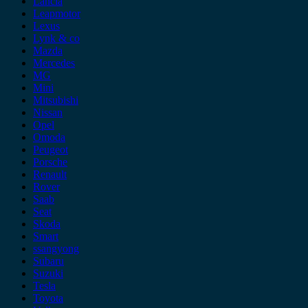
Lancia
Leapmotor
Lexus
Lynk & co
Mazda
Mercedes
MG
Mini
Mitsubishi
Nissan
Opel
Omoda
Peugeot
Porsche
Renault
Rover
Saab
Seat
Skoda
Smart
ssangyong
Subaru
Suzuki
Tesla
Toyota