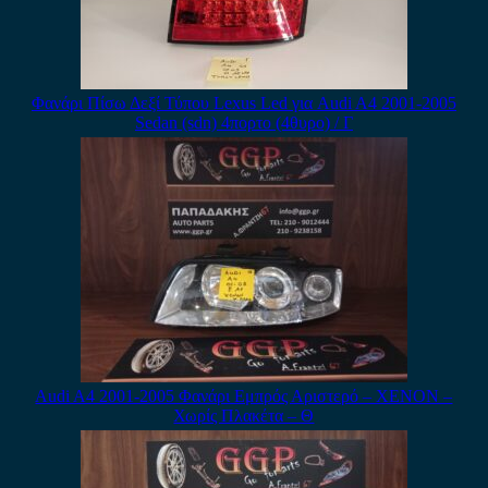
Φανάρι Πίσω Δεξί Τύπου Lexus Led για Audi A4 2001-2005
Sedan (sdn) 4πορτο (4θυρο) / Γ
Audi A4 2001-2005 Φανάρι Εμπρός Αριστερό – XENON –
Χωρίς Πλακέτα – Θ