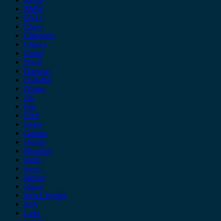
BMW
BYD
Chery
Chevrolet
Citroen
Cupra
Dacia
Daewoo
Daihatsu
Dodge
DS
Fiat
Ford
Geely
Gonow
Honda
Hyundai
Isuzu
iveco
Jaecoo
Jaguar
Jeep Chrysler
KIA
Lada