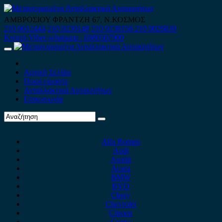
Skip
to
ΑΜΒΡΟΣΙΟΥ ΦΡΑΝΤΖΗ 67, Ν.ΚΟΣΜΟΣ
content
210 9012444
210 9239148
210 9238158
210 9026839
Κινητό-Viber-whatsapp : 6980507900
Primary
Menu
Αρχική Σελίδα
Ποιοί είμαστε
Ανταλλακτικά Αυτοκινήτων
Επικοινωνία
Alfa Romeo
Audi
Austin
Acura
BMW
BYD
Chery
Chevrolet
Citroen
Cupra