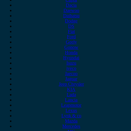
Dacia
Daewoo
Daihatsu
Dodge
DS
Fiat
Ford
Geely
Gonow
Honda
Hyundai
Isuzu
iveco
Jaecoo
Jaguar
Jeep Chrysler
KIA
Lada
Lancia
Leapmotor
Lexus
Lynk & co
Mazda
Mercedes