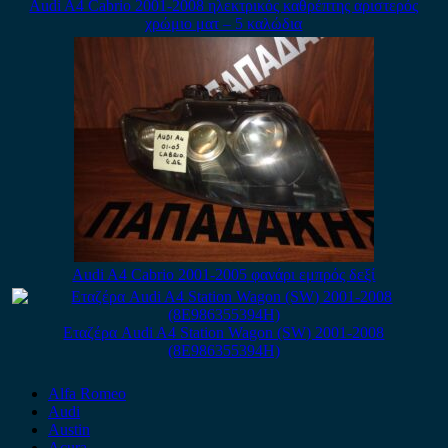
Audi A4 Cabrio 2001-2008 ηλεκτρικός καθρέπτης αριστερός
χρώμιο ματ – 5 καλώδια
Audi A4 Cabrio 2001-2005 φανάρι εμπρός δεξί
Εταζέρα Audi A4 Station Wagon (SW) 2001-2008
(8E986355394H)
Alfa Romeo
Audi
Austin
Acura