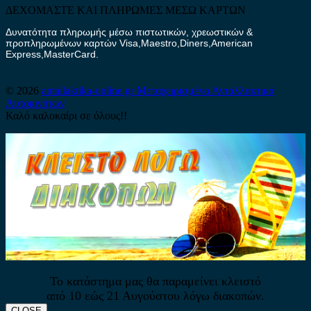
ΔΕΧΟΜΑΣΤΕ ΚΑΙ ΠΛΗΡΩΜΕΣ ΜΕΣΩ ΚΑΡΤΩΝ
Δυνατότητα πληρωμής μέσω πιστωτικών, χρεωστικών &
προπληρωμένων καρτών Visa,Maestro,Diners,American
Express,MasterCard.
© 2026
antallaktika-online.gr
Μεταχειρισμένα Ανταλλακτικά
Αυτοκινήτων
Καλό καλοκαίρι σε όλους!!
Το κατάστημα μας θα παραμείνει κλειστό
από 10 εώς 21 Αυγούστου λόγω διακοπών.
CLOSE