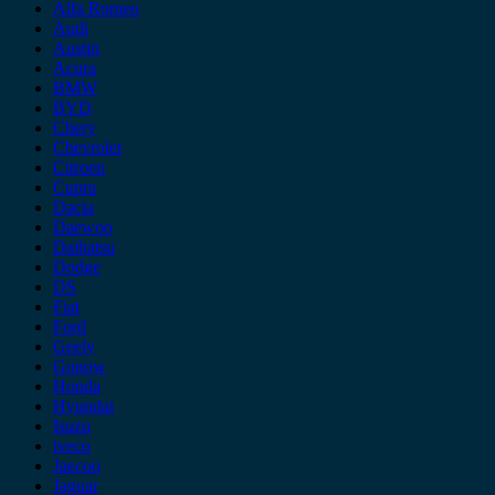
Alfa Romeo
Audi
Austin
Acura
BMW
BYD
Chery
Chevrolet
Citroen
Cupra
Dacia
Daewoo
Daihatsu
Dodge
DS
Fiat
Ford
Geely
Gonow
Honda
Hyundai
Isuzu
iveco
Jaecoo
Jaguar