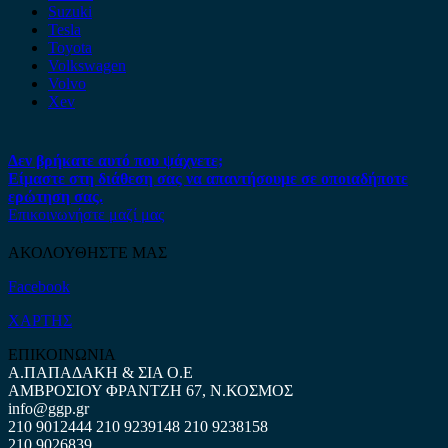
Suzuki
Tesla
Toyota
Volkswagen
Volvo
Xev
Δεν βρήκατε αυτό που ψάχνετε;
Είμαστε στη διάθεση σας να απαντήσουμε σε οποιαδήποτε
ερώτηση σας.
Επικοινωνήστε μαζί μας
ΑΚΟΛΟΥΘΗΣΤΕ ΜΑΣ
Facebook
ΧΑΡΤΗΣ
ΕΠΙΚΟΙΝΩΝΙΑ
Α.ΠΑΠΑΔΑΚΗ & ΣΙΑ Ο.Ε
ΑΜΒΡΟΣΙΟΥ ΦΡΑΝΤΖΗ 67, Ν.ΚΟΣΜΟΣ
info@ggp.gr
210 9012444
210 9239148
210 9238158
210 9026839