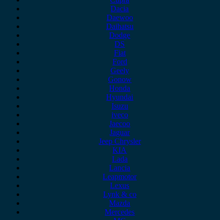
Dacia
Daewoo
Daihatsu
Dodge
DS
Fiat
Ford
Geely
Gonow
Honda
Hyundai
Isuzu
iveco
Jaecoo
Jaguar
Jeep Chrysler
KIA
Lada
Lancia
Leapmotor
Lexus
Lynk & co
Mazda
Mercedes