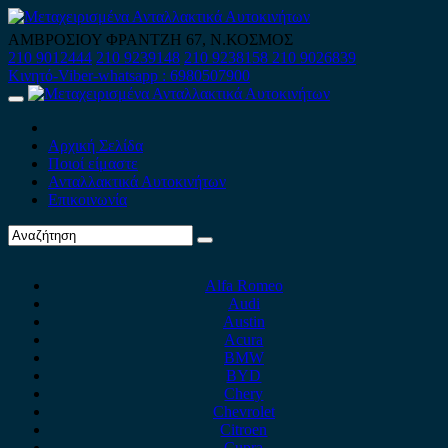
Skip
to
ΑΜΒΡΟΣΙΟΥ ΦΡΑΝΤΖΗ 67, Ν.ΚΟΣΜΟΣ
content
210 9012444
210 9239148
210 9238158
210 9026839
Κινητό-Viber-whatsapp : 6980507900
Primary
Menu
Αρχική Σελίδα
Ποιοί είμαστε
Ανταλλακτικά Αυτοκινήτων
Επικοινωνία
Alfa Romeo
Audi
Austin
Acura
BMW
BYD
Chery
Chevrolet
Citroen
Cupra