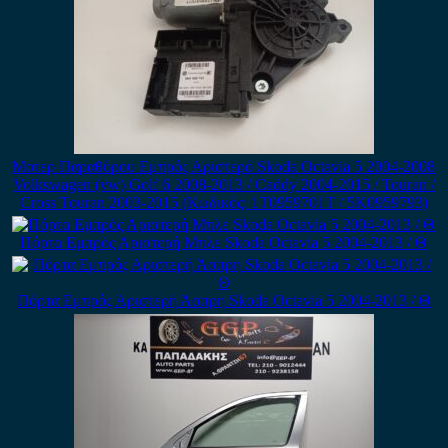
Μοτερ Παραθύρου Εμπρός Αριστερό Skoda Octavia 5 2004-2008
Volkswagen (vw) Golf 6 2008-2013 / Caddy 2004-2015 / Touran /
Cross Touran 2003-2015 (Κωδικός: 1T0959701T / 5K0959793)
Πόρτα Εμπρός Αριστερή Μπλε Skoda Octavia 5 2004-2013 / Θ
Πόρτα Εμπρός Αριστερή Άσπρη Skoda Octavia 5 2004-2013 / Θ