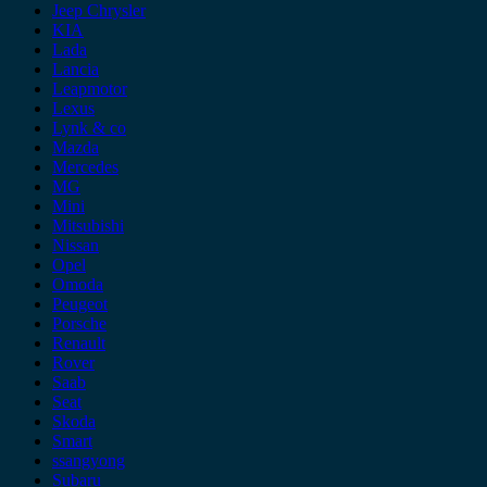
Jeep Chrysler
KIA
Lada
Lancia
Leapmotor
Lexus
Lynk & co
Mazda
Mercedes
MG
Mini
Mitsubishi
Nissan
Opel
Omoda
Peugeot
Porsche
Renault
Rover
Saab
Seat
Skoda
Smart
ssangyong
Subaru