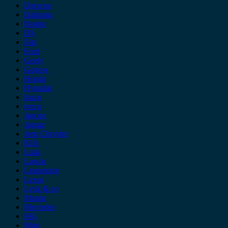
Daewoo
Daihatsu
Dodge
DS
Fiat
Ford
Geely
Gonow
Honda
Hyundai
Isuzu
iveco
Jaecoo
Jaguar
Jeep Chrysler
KIA
Lada
Lancia
Leapmotor
Lexus
Lynk & co
Mazda
Mercedes
MG
Mini