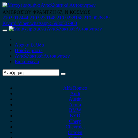
Skip
to
ΑΜΒΡΟΣΙΟΥ ΦΡΑΝΤΖΗ 67, Ν.ΚΟΣΜΟΣ
content
210 9012444
210 9239148
210 9238158
210 9026839
Κινητό-Viber-whatsapp : 6980507900
Primary
Menu
Αρχική Σελίδα
Ποιοί είμαστε
Ανταλλακτικά Αυτοκινήτων
Επικοινωνία
Alfa Romeo
Audi
Austin
Acura
BMW
BYD
Chery
Chevrolet
Citroen
Cupra