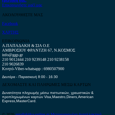
ερώτηση σας.
Επικοινωνήστε μαζί μας
ΑΚΟΛΟΥΘΗΣΤΕ ΜΑΣ
Facebook
ΧΑΡΤΗΣ
ΕΠΙΚΟΙΝΩΝΙΑ
Α.ΠΑΠΑΔΑΚΗ & ΣΙΑ Ο.Ε
ΑΜΒΡΟΣΙΟΥ ΦΡΑΝΤΖΗ 67, Ν.ΚΟΣΜΟΣ
info@ggp.gr
210 9012444
210 9239148
210 9238158
210 9026839
Κινητό-Viber-whatsapp : 6980507900
Δευτέρα - Παρασκευή 8:00 - 16:30
ΔΕΧΟΜΑΣΤΕ ΚΑΙ ΠΛΗΡΩΜΕΣ ΜΕΣΩ ΚΑΡΤΩΝ
Δυνατότητα πληρωμής μέσω πιστωτικών, χρεωστικών &
προπληρωμένων καρτών Visa,Maestro,Diners,American
Express,MasterCard.
© 2026
antallaktika-online.gr
Μεταχειρισμένα Ανταλλακτικά