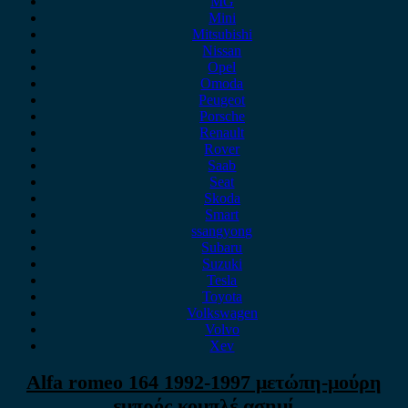
MG
Mini
Mitsubishi
Nissan
Opel
Omoda
Peugeot
Porsche
Renault
Rover
Saab
Seat
Skoda
Smart
ssangyong
Subaru
Suzuki
Tesla
Toyota
Volkswagen
Volvo
Xev
Alfa romeo 164 1992-1997 μετώπη-μούρη
εμπρός κομπλέ ασημί