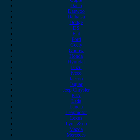
Dacia
Daewoo
Daihatsu
Dodge
DS
Fiat
Ford
Geely
Gonow
Honda
Hyundai
Isuzu
iveco
Jaecoo
Jaguar
Jeep Chrysler
KIA
Lada
Lancia
Leapmotor
Lexus
Lynk & co
Mazda
Mercedes