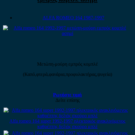
ALFA ROMEO 164 1987-1997
Μετώπη-μούρη εμπρός κομπλέ
(Καπό,φτερά,φανάρια,προφυλακτήρας,ψυγεία)
Ρωτήστε τιμή
Δείτε επίσης
Alfa romeo 164 super 1992-1997 ηλεκτρικός ανακλινόμενος
καθρέπτης δεξιός σκούρο μπλέ