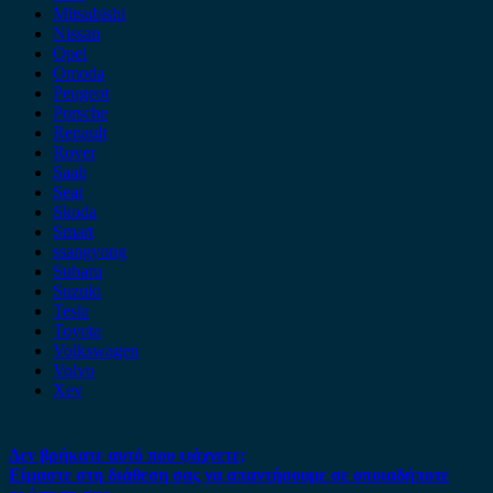
Mitsubishi
Nissan
Opel
Omoda
Peugeot
Porsche
Renault
Rover
Saab
Seat
Skoda
Smart
ssangyong
Subaru
Suzuki
Tesla
Toyota
Volkswagen
Volvo
Xev
Δεν βρήκατε αυτό που ψάχνετε;
Είμαστε στη διάθεση σας να απαντήσουμε σε οποιαδήποτε