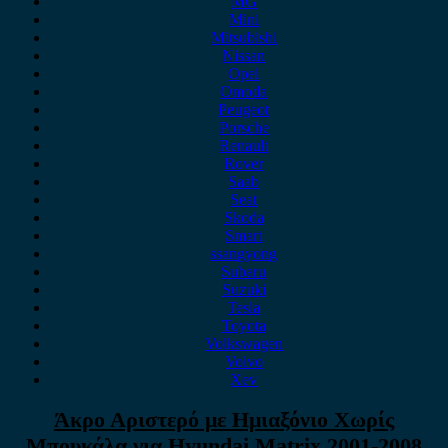
MG
Mini
Mitsubishi
Nissan
Opel
Omoda
Peugeot
Porsche
Renault
Rover
Saab
Seat
Skoda
Smart
ssangyong
Subaru
Suzuki
Tesla
Toyota
Volkswagen
Volvo
Xev
Άκρο Αριστερό με Ημιαξόνιο Χωρίς
Μπουκάλα για Hyundai Matrix 2001-2008