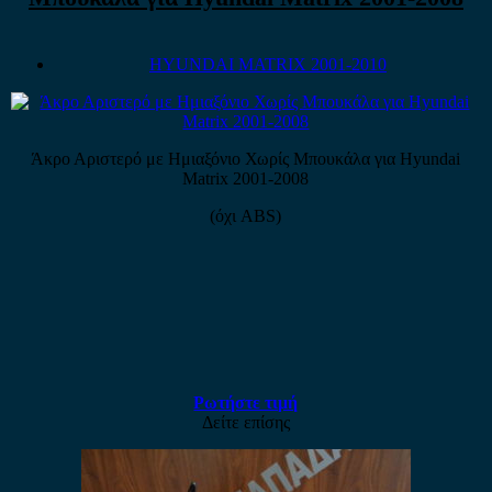
HYUNDAI MATRIX 2001-2010
Άκρο Αριστερό με Ημιαξόνιο Χωρίς Μπουκάλα για Hyundai
Matrix 2001-2008
(όχι ABS)
Ρωτήστε τιμή
Δείτε επίσης