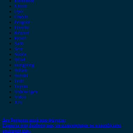
Mitsubishi
Nissan
Opel
Omoda
Peugeot
Porsche
Renault
Rover
Saab
Seat
Skoda
Smart
ssangyong
Subaru
Suzuki
Tesla
Toyota
Volkswagen
Volvo
Xev
Δεν βρήκατε αυτό που ψάχνετε;
Είμαστε στη διάθεση σας να απαντήσουμε σε οποιαδήποτε
ερώτηση σας.