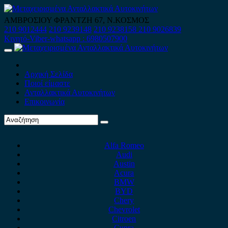
Skip
to
ΑΜΒΡΟΣΙΟΥ ΦΡΑΝΤΖΗ 67, Ν.ΚΟΣΜΟΣ
content
210 9012444
210 9239148
210 9238158
210 9026839
Κινητό-Viber-whatsapp : 6980507900
Primary
Menu
Αρχική Σελίδα
Ποιοί είμαστε
Ανταλλακτικά Αυτοκινήτων
Επικοινωνία
Alfa Romeo
Audi
Austin
Acura
BMW
BYD
Chery
Chevrolet
Citroen
Cupra