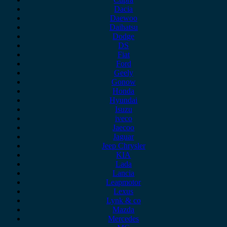
Dacia
Daewoo
Daihatsu
Dodge
DS
Fiat
Ford
Geely
Gonow
Honda
Hyundai
Isuzu
iveco
Jaecoo
Jaguar
Jeep Chrysler
KIA
Lada
Lancia
Leapmotor
Lexus
Lynk & co
Mazda
Mercedes