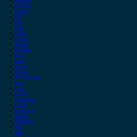
Daewoo
Daihatsu
Dodge
DS
Fiat
Ford
Geely
Gonow
Honda
Hyundai
Isuzu
iveco
Jaecoo
Jaguar
Jeep Chrysler
KIA
Lada
Lancia
Leapmotor
Lexus
Lynk & co
Mazda
Mercedes
MG
Mini