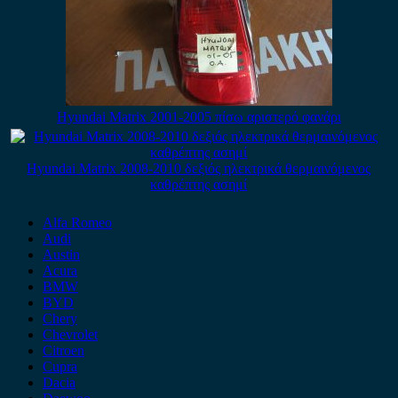
Hyundai Matrix 2001-2005 πίσω αριστερό φανάρι
Hyundai Matrix 2008-2010 δεξιός ηλεκτρικά θερμαινόμενος
καθρέπτης ασημί
Alfa Romeo
Audi
Austin
Acura
BMW
BYD
Chery
Chevrolet
Citroen
Cupra
Dacia