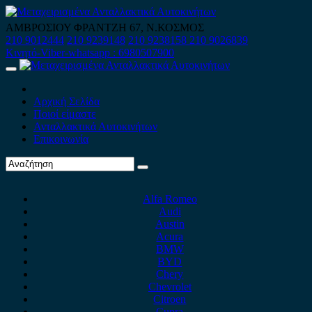
Skip
to
ΑΜΒΡΟΣΙΟΥ ΦΡΑΝΤΖΗ 67, Ν.ΚΟΣΜΟΣ
content
210 9012444
210 9239148
210 9238158
210 9026839
Κινητό-Viber-whatsapp : 6980507900
Primary
Menu
Αρχική Σελίδα
Ποιοί είμαστε
Ανταλλακτικά Αυτοκινήτων
Επικοινωνία
Alfa Romeo
Audi
Austin
Acura
BMW
BYD
Chery
Chevrolet
Citroen
Cupra