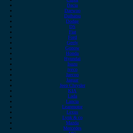
Dacia
Daewoo
Daihatsu
Dodge
DS
Fiat
Ford
Geely
Gonow
Honda
Hyundai
Isuzu
iveco
Jaecoo
Jaguar
Jeep Chrysler
KIA
Lada
Lancia
Leapmotor
Lexus
Lynk & co
Mazda
Mercedes