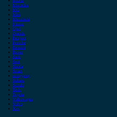
Mazda
Mercedes
MG
Mini
Mitsubishi
Nissan
Opel
Omoda
Peugeot
Porsche
Renault
Rover
Saab
Seat
Skoda
Smart
ssangyong
Subaru
Suzuki
Tesla
Toyota
Volkswagen
Volvo
Xev