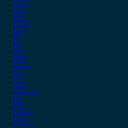
Citroen
Cupra
Dacia
Daewoo
Daihatsu
Dodge
DS
Fiat
Ford
Geely
Gonow
Honda
Hyundai
Isuzu
iveco
Jaecoo
Jaguar
Jeep Chrysler
KIA
Lada
Lancia
Leapmotor
Lexus
Lynk & co