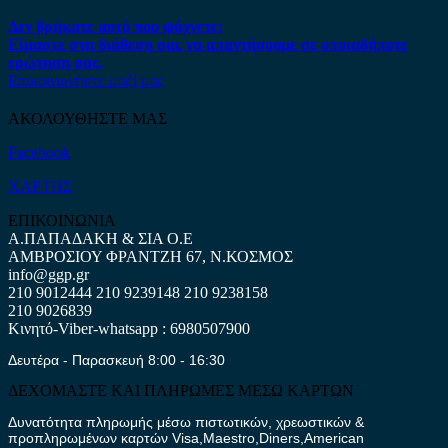
Δεν βρήκατε αυτό που ψάχνετε;
Είμαστε στη διάθεση σας να απαντήσουμε σε οποιαδήποτε
ερώτηση σας.
Επικοινωνήστε μαζί μας
ΑΚΟΛΟΥΘΗΣΤΕ ΜΑΣ
Facebook
ΧΑΡΤΗΣ
ΕΠΙΚΟΙΝΩΝΙΑ
Α.ΠΑΠΑΔΑΚΗ & ΣΙΑ Ο.Ε
ΑΜΒΡΟΣΙΟΥ ΦΡΑΝΤΖΗ 67, Ν.ΚΟΣΜΟΣ
info@ggp.gr
210 9012444
210 9239148
210 9238158
210 9026839
Κινητό-Viber-whatsapp : 6980507900
Δευτέρα - Παρασκευή 8:00 - 16:30
ΔΕΧΟΜΑΣΤΕ ΚΑΙ ΠΛΗΡΩΜΕΣ ΜΕΣΩ ΚΑΡΤΩΝ
Δυνατότητα πληρωμής μέσω πιστωτικών, χρεωστικών &
προπληρωμένων καρτών Visa,Maestro,Diners,American