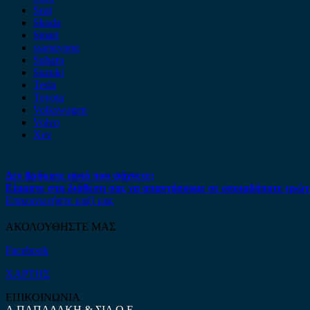
Seat
Skoda
Smart
ssangyong
Subaru
Suzuki
Tesla
Toyota
Volkswagen
Volvo
Xev
Δεν βρήκατε αυτό που ψάχνετε;
Είμαστε στη διάθεση σας να απαντήσουμε σε οποιαδήποτε ερώτ
Επικοινωνήστε μαζί μας
ΑΚΟΛΟΥΘΗΣΤΕ ΜΑΣ
Facebook
ΧΑΡΤΗΣ
ΕΠΙΚΟΙΝΩΝΙΑ
Α.ΠΑΠΑΔΑΚΗ & ΣΙΑ Ο.Ε