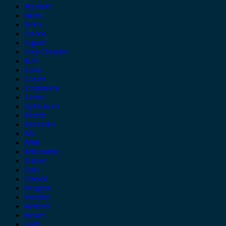
Hyundai
Isuzu
iveco
Jaecoo
Jaguar
Jeep Chrysler
KIA
Lada
Lancia
Leapmotor
Lexus
Lynk & co
Mazda
Mercedes
MG
Mini
Mitsubishi
Nissan
Opel
Omoda
Peugeot
Porsche
Renault
Rover
Saab