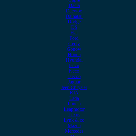
Dacia
Daewoo
Daihatsu
Dodge
DS
Fiat
Ford
Geely
Gonow
Honda
Hyundai
Isuzu
iveco
Jaecoo
Jaguar
Jeep Chrysler
KIA
Lada
Lancia
Leapmotor
Lexus
Lynk & co
Mazda
Mercedes