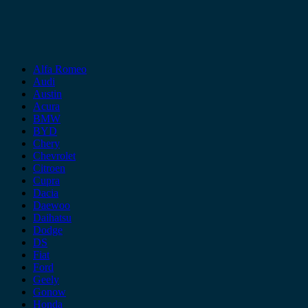
Alfa Romeo
Audi
Austin
Acura
BMW
BYD
Chery
Chevrolet
Citroen
Cupra
Dacia
Daewoo
Daihatsu
Dodge
DS
Fiat
Ford
Geely
Gonow
Honda