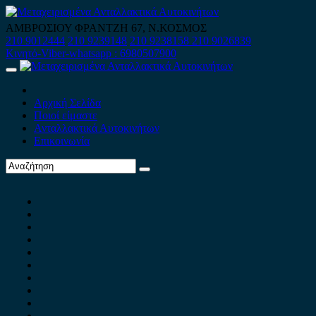
Skip
to
ΑΜΒΡΟΣΙΟΥ ΦΡΑΝΤΖΗ 67, Ν.ΚΟΣΜΟΣ
content
210 9012444
210 9239148
210 9238158
210 9026839
Κινητό-Viber-whatsapp : 6980507900
Primary
Menu
Αρχική Σελίδα
Ποιοί είμαστε
Ανταλλακτικά Αυτοκινήτων
Επικοινωνία