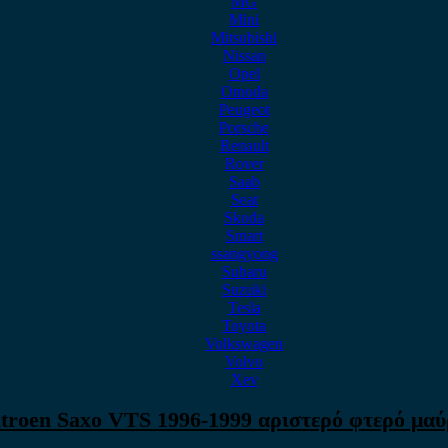
MG
Mini
Mitsubishi
Nissan
Opel
Omoda
Peugeot
Porsche
Renault
Rover
Saab
Seat
Skoda
Smart
ssangyong
Subaru
Suzuki
Tesla
Toyota
Volkswagen
Volvo
Xev
troen Saxo VTS 1996-1999 αριστερό φτερό μα